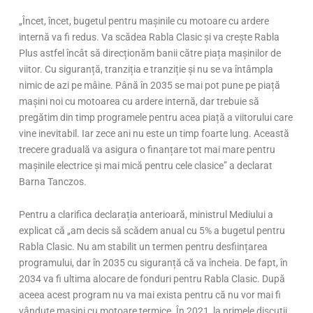
„Încet, încet, bugetul pentru mașinile cu motoare cu ardere
internă va fi redus. Va scădea Rabla Clasic și va crește Rabla
Plus astfel încât să direcționăm banii către piața mașinilor de
viitor. Cu siguranță, tranziția e tranziție și nu se va întâmpla
nimic de azi pe mâine. Până în 2035 se mai pot pune pe piață
mașini noi cu motoarea cu ardere internă, dar trebuie să
pregătim din timp programele pentru acea piață a viitorului care
vine inevitabil. Iar zece ani nu este un timp foarte lung. Această
trecere graduală va asigura o finanțare tot mai mare pentru
mașinile electrice și mai mică pentru cele clasice” a declarat
Barna Tanczos.
Pentru a clarifica declarația anterioară, ministrul Mediului a
explicat că „am decis să scădem anual cu 5% a bugetul pentru
Rabla Clasic. Nu am stabilit un termen pentru desființarea
programului, dar în 2035 cu siguranță că va încheia. De fapt, în
2034 va fi ultima alocare de fonduri pentru Rabla Clasic. După
aceea acest program nu va mai exista pentru că nu vor mai fi
vândute mașini cu motoare termice. În 2021, la primele discuții