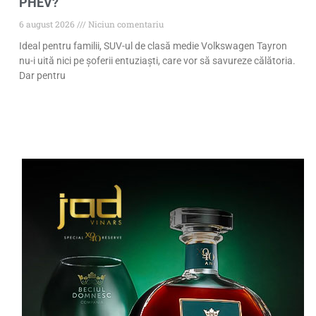
PHEV?
6 august 2026
Niciun comentariu
Ideal pentru familii, SUV-ul de clasă medie Volkswagen Tayron
nu-i uită nici pe șoferii entuziaști, care vor să savureze călătoria.
Dar pentru