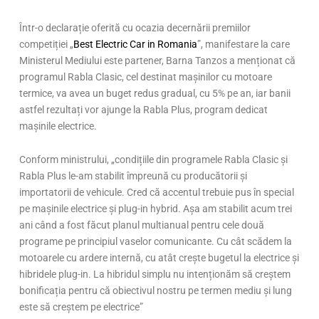
Într-o declarație oferită cu ocazia decernării premiilor
competiției „
Best Electric Car in Romania
”, manifestare la care
Ministerul Mediului este partener, Barna Tanzos a menționat că
programul Rabla Clasic, cel destinat mașinilor cu motoare
termice, va avea un buget redus gradual, cu 5% pe an, iar banii
astfel rezultați vor ajunge la Rabla Plus, program dedicat
mașinile electrice.
Conform ministrului, „condițiile din programele Rabla Clasic și
Rabla Plus le-am stabilit împreună cu producătorii și
importatorii de vehicule. Cred că accentul trebuie pus în special
pe mașinile electrice și plug-in hybrid. Așa am stabilit acum trei
ani când a fost făcut planul multianual pentru cele două
programe pe principiul vaselor comunicante. Cu cât scădem la
motoarele cu ardere internă, cu atât crește bugetul la electrice și
hibridele plug-in. La hibridul simplu nu intenționăm să creștem
bonificația pentru că obiectivul nostru pe termen mediu și lung
este să creștem pe electrice”