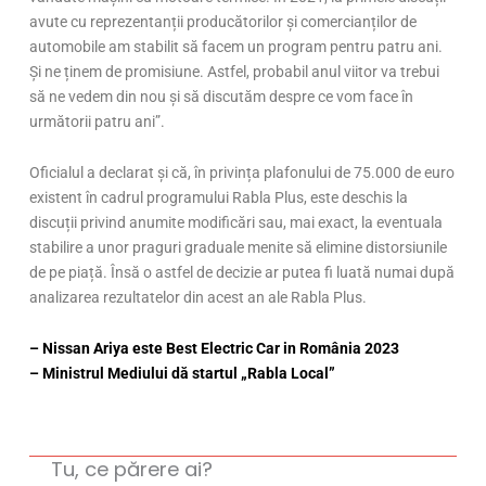
avute cu reprezentanții producătorilor și comercianților de
automobile am stabilit să facem un program pentru patru ani.
Și ne ținem de promisiune. Astfel, probabil anul viitor va trebui
să ne vedem din nou și să discutăm despre ce vom face în
următorii patru ani”.
Oficialul a declarat și că, în privința plafonului de 75.000 de euro
existent în cadrul programului Rabla Plus, este deschis la
discuții privind anumite modificări sau, mai exact, la eventuala
stabilire a unor praguri graduale menite să elimine distorsiunile
de pe piață. Însă o astfel de decizie ar putea fi luată numai după
analizarea rezultatelor din acest an ale Rabla Plus.
– Nissan Ariya este Best Electric Car in România 2023
– Ministrul Mediului dă startul „Rabla Local”
Tu, ce părere ai?