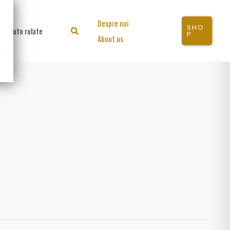
Despre noi
SHO
Auto rulate
Search
P
About us