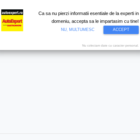
Ca sa nu pierzi informatii esentiale de la experti in
ri
Test drive
Eco
Motorsport
Proiecte speciale
Video
domeniu, accepta sa le impartasim cu tine!
NU, MULTUMESC
ACCEPT
Nu colectam date cu caracter personal.