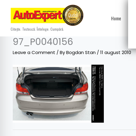
Skip
to
Home
Ști
content
Citește. Testează. Întelege. Cumpără.
97_P0040156
Leave a Comment
/ By
Bogdan Stan
/
11 august 2010