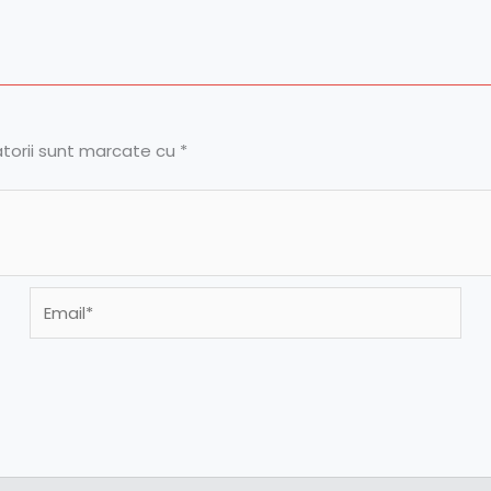
atorii sunt marcate cu
*
Email*