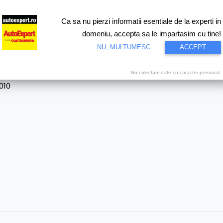
Ca sa nu pierzi informatii esentiale de la experti in
ri
Test drive
Eco
Motorsport
Proiecte speciale
Video
domeniu, accepta sa le impartasim cu tine!
NU, MULTUMESC
ACCEPT
Nu colectam date cu caracter personal.
010