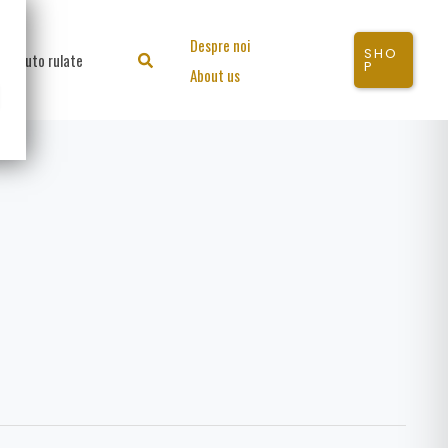
Despre noi
SHO
Auto rulate
Search
P
About us