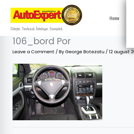
Skip
to
Home
Ști
content
Citește. Testează. Întelege. Cumpără.
106_bord Por
Leave a Comment
/ By
George Botezatu
/
12 august 2