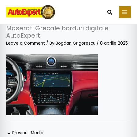
Skip
to
Search
content
Maserati Grecale borduri digitale
AutoExpert
Leave a Comment
/ By
Bogdan Grigorescu
/
8 aprilie 2025
←
Previous Media