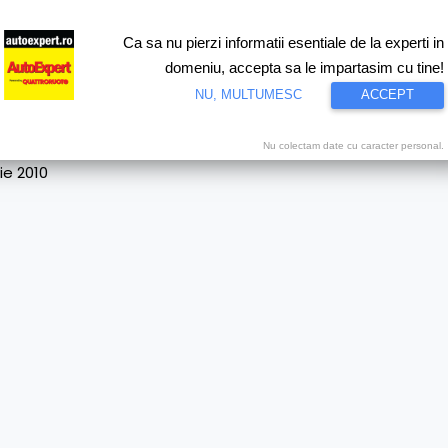
Ca sa nu pierzi informatii esentiale de la experti in
ri
Test drive
Eco
Motorsport
Proiecte speciale
Video
domeniu, accepta sa le impartasim cu tine!
NU, MULTUMESC
ACCEPT
tage_Eniko_Mihalik
Nu colectam date cu caracter personal.
ie 2010