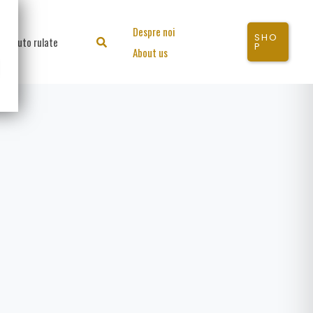
Despre noi
SHO
Auto rulate
Search
P
About us