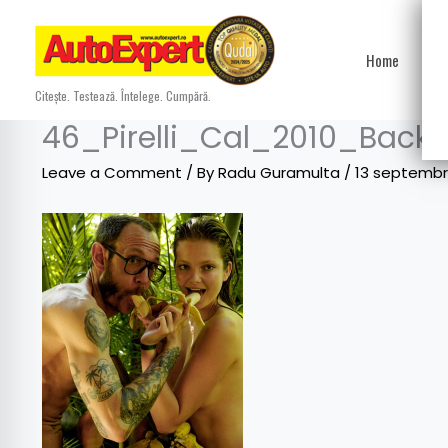
Skip
to
Home
Ști
content
Citește. Testează. Întelege. Cumpără.
46_Pirelli_Cal_2010_Backs
Leave a Comment
/ By
Radu Guramulta
/
13 septembr