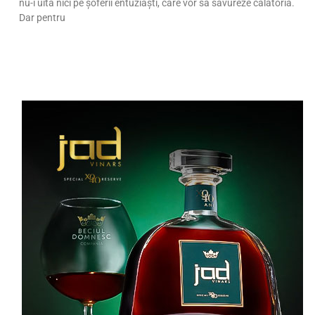
nu-i uită nici pe șoferii entuziaști, care vor să savureze călătoria.
Dar pentru