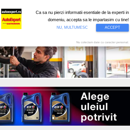
Ca sa nu pierzi informatii esentiale de la experti in
ri
Test drive
Eco
Motorsport
Proiecte speciale
Video
domeniu, accepta sa le impartasim cu tine!
NU, MULTUMESC
ACCEPT
Nu colectam date cu caracter personal.