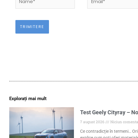
Explorați mai mult
Test Geely Cityray – No
7 august 2026
Niciun comenta
Ce contradicție în termeni… Ori
explice cum poți oferi materiale