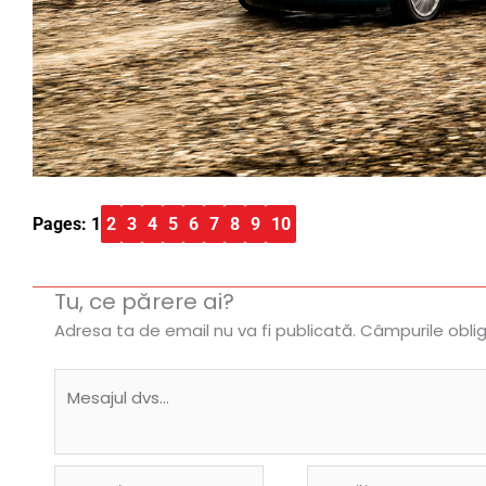
Pages:
1
2
3
4
5
6
7
8
9
10
Tu, ce părere ai?
Adresa ta de email nu va fi publicată.
Câmpurile obli
Name*
Email*