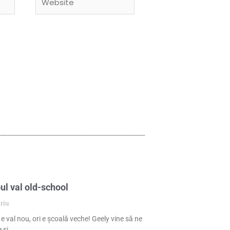
ul val old-school
riu
 e val nou, ori e școală veche! Geely vine să ne
 și