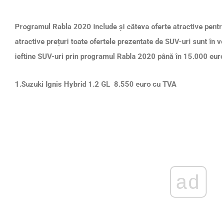
Page
,
Page
,
Page
,
Page
,
Page
,
Page
,
Page
,
Page
,
Page
,
Page
Programul Rabla 2020 include și câteva oferte atractive pentr
atractive prețuri toate ofertele prezentate de SUV-uri sunt în
ieftine SUV-uri prin programul Rabla 2020 până în 15.000 eur
1.Suzuki Ignis Hybrid 1.2 GL 8.550 euro cu TVA
ad