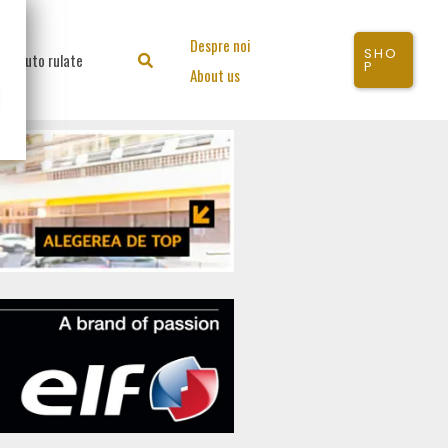
Despre noi
SHO
Auto rulate
Search
P
About us