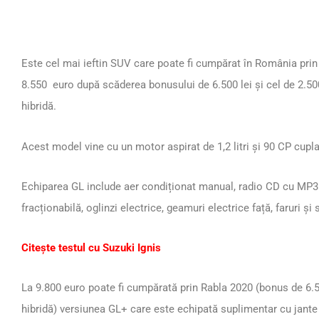
Este cel mai ieftin SUV care poate fi cumpărat în România pri
8.550 euro după scăderea bonusului de 6.500 lei și cel de 2.50
hibridă.
Acest model vine cu un motor aspirat de 1,2 litri și 90 CP cupla
Echiparea GL include aer condiționat manual, radio CD cu MP3 
fracționabilă, oglinzi electrice, geamuri electrice față, faruri ș
Citește testul cu Suzuki Ignis
La 9.800 euro poate fi cumpărată prin Rabla 2020 (bonus de 6.50
hibridă) versiunea GL+ care este echipată suplimentar cu jante 