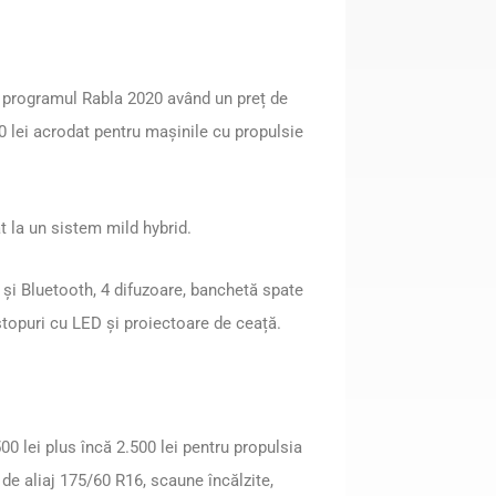
n programul Rabla 2020 având un preț de
0 lei acrodat pentru mașinile cu propulsie
t la un sistem mild hybrid.
și Bluetooth, 4 difuzoare, banchetă spate
i stopuri cu LED și proiectoare de ceață.
0 lei plus încă 2.500 lei pentru propulsia
de aliaj 175/60 R16, scaune încălzite,