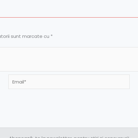
atorii sunt marcate cu
*
Email*