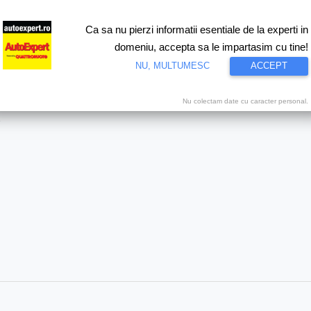
Ca sa nu pierzi informatii esentiale de la experti in
ri
Test drive
Eco
Motorsport
Proiecte speciale
Video
domeniu, accepta sa le impartasim cu tine!
NU, MULTUMESC
ACCEPT
Nu colectam date cu caracter personal.
5