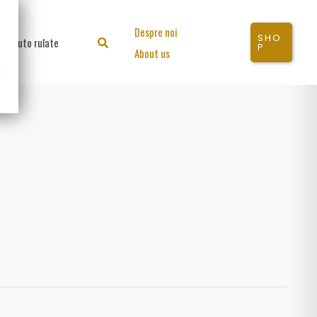
Despre noi
SHO
Auto rulate
Search
P
About us