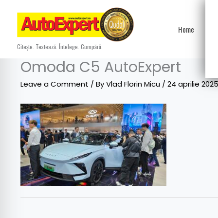
Skip
to
Home
Ști
content
Citește. Testează. Întelege. Cumpără.
Omoda C5 AutoExpert
Leave a Comment
/ By
Vlad Florin Micu
/
24 aprilie 202