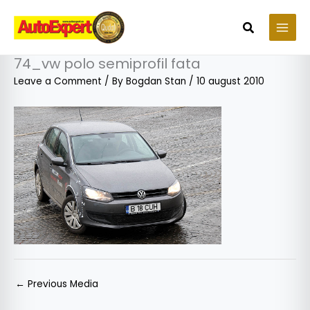
Skip
to
Search
content
74_vw polo semiprofil fata
Leave a Comment
/ By
Bogdan Stan
/
10 august 2010
←
Previous Media