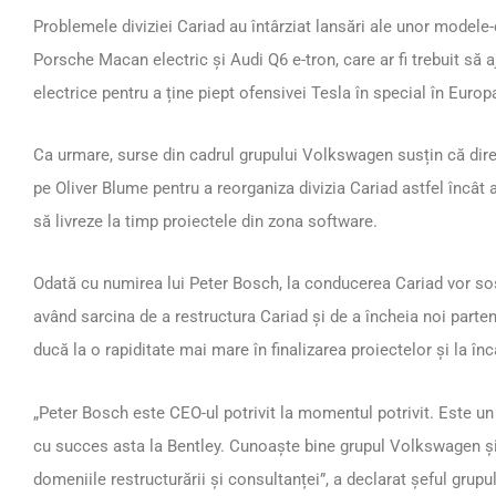
Problemele diviziei Cariad au întârziat lansări ale unor model
Porsche Macan electric și Audi Q6 e-tron, care ar fi trebuit să a
electrice pentru a ține piept ofensivei Tesla în special în Europ
Ca urmare, surse din cadrul grupului Volkswagen susțin că dire
pe Oliver Blume pentru a reorganiza divizia Cariad astfel încâ
să livreze la timp proiectele din zona software.
Odată cu numirea lui Peter Bosch, la conducerea Cariad vor sosi 
având sarcina de a restructura Cariad și de a încheia noi part
ducă la o rapiditate mai mare în finalizarea proiectelor și la înc
„Peter Bosch este CEO-ul potrivit la momentul potrivit. Este un
cu succes asta la Bentley. Cunoaște bine grupul Volkswagen și
domeniile restructurării și consultanței”, a declarat șeful grup