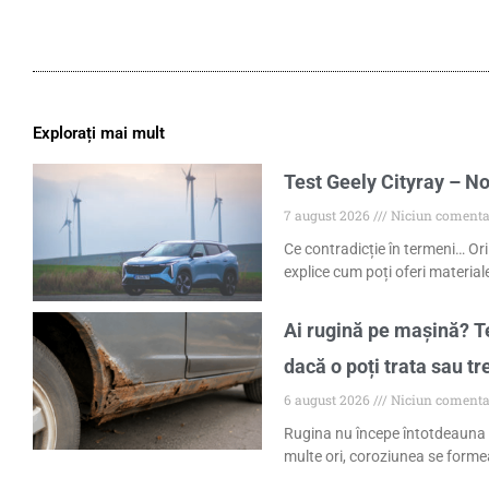
Explorați mai mult
Test Geely Cityray – No
7 august 2026
Niciun comenta
Ce contradicție în termeni… Ori
explice cum poți oferi materiale
Ai rugină pe mașină? Te
dacă o poți trata sau tr
6 august 2026
Niciun comenta
Rugina nu începe întotdeauna 
multe ori, coroziunea se formea