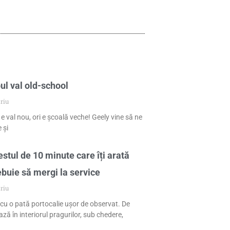
ul val old-school
riu
 e val nou, ori e școală veche! Geely vine să ne
 și
stul de 10 minute care îți arată
ebuie să mergi la service
riu
cu o pată portocalie ușor de observat. De
ză în interiorul pragurilor, sub chedere,