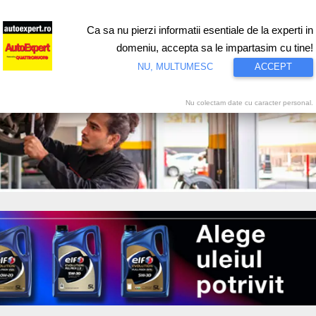
Ca sa nu pierzi informatii esentiale de la experti in
ri
Test drive
Eco
Motorsport
Proiecte speciale
Video
domeniu, accepta sa le impartasim cu tine!
NU, MULTUMESC
ACCEPT
Nu colectam date cu caracter personal.