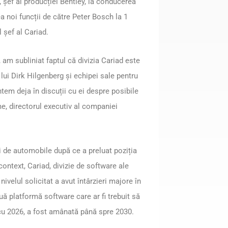
 șef al producției Bentley, la conducerea
a noi funcții de către Peter Bosch la 1
 șef al Cariad.
m subliniat faptul că divizia Cariad este
ui Dirk Hilgenberg și echipei sale pentru
tem deja în discuții cu ei despre posibile
me, directorul executiv al companiei
ui de automobile după ce a preluat poziția
context, Cariad, divizie de software ale
nivelul solicitat a avut întârzieri majore în
nouă platformă software care ar fi trebuit să
 cu 2026, a fost amânată până spre 2030.