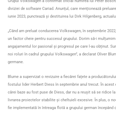
Grupul Volkswagen a confirmat oficial numirea lui Peter Bosch,
diviziei de software Cariad. Anunțul, care menționează preluare
iunie 2023, punctează și destituirea lui Dirk Hilgenberg, actualul
„Când am preluat conducerea Volkswagen, în septembrie 2022, a
un factor cheie pentru succesul grupului. Dorim să-i mulțumim l
angajamentul lor pasional și progresul pe care l-au obținut. Sun
noi roluri în cadrul grupului Volkswagen”, a declarat Oliver Blu
germane.
Blume a supervizat o revizuire a fiecărei fațete a producătorul
fostului lider Herbert Diess în septembrie anul trecut. În acest 
cărei baze au fost puse de Diess, dar nu a reușit să se ridice la 
livrarea proiectelor stabilite și cheltuieli excesive. În plus, o 
fie implementată în întreaga flotă a grupului german începând