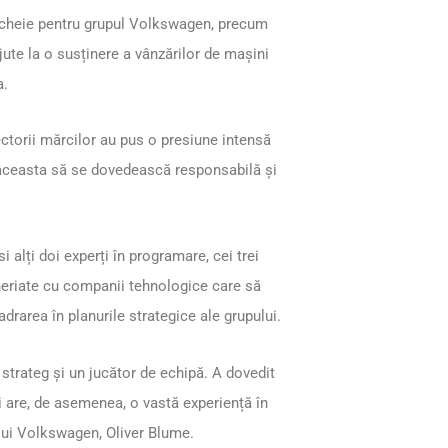
e-cheie pentru grupul Volkswagen, precum
jute la o susținere a vânzărilor de mașini
a.
ctorii mărcilor au pus o presiune intensă
t aceasta să se dovedească responsabilă și
alți doi experți în programare, cei trei
eneriate cu companii tehnologice care să
adrarea în planurile strategice ale grupului.
 strateg și un jucător de echipă. A dovedit
 are, de asemenea, o vastă experiență în
ului Volkswagen, Oliver Blume.