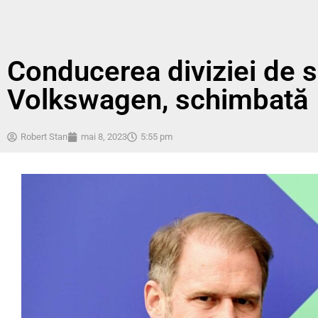
Conducerea diviziei de s
Volkswagen, schimbată
Robert Stan
mai 8, 2023
5:55 pm