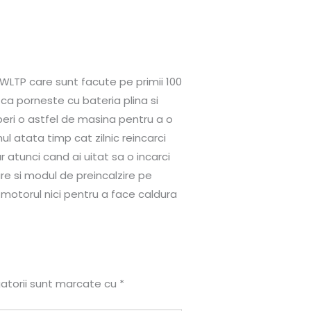
LTP care sunt facute pe primii 100
u ca porneste cu bateria plina si
peri o astfel de masina pentru a o
 atata timp cat zilnic reincarci
atunci cand ai uitat sa o incarci
re si modul de preincalzire pe
 motorul nici pentru a face caldura
gatorii sunt marcate cu
*