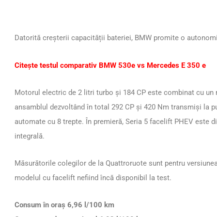
Datorită creșterii capacității bateriei, BMW promite o autonomi
Citește testul comparativ BMW 530e vs Mercedes E 350 e
Motorul electric de 2 litri turbo și 184 CP este combinat cu un
ansamblul dezvoltând în total 292 CP și 420 Nm transmiși la pu
automate cu 8 trepte. În premieră, Seria 5 facelift PHEV este di
integrală.
Măsurătorile colegilor de la Quattroruote sunt pentru versiunea 
modelul cu facelift nefiind încă disponibil la test.
Consum în oraș 6,96 l/100 km