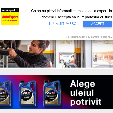
Ca sa nu pierzi informatii esentiale de la experti in
ri
Test drive
Eco
Motorsport
Proiecte speciale
Video
domeniu, accepta sa le impartasim cu tine!
NU, MULTUMESC
ACCEPT
Nu colectam date cu caracter personal.