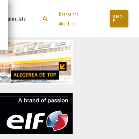
Despre noi
SHO
Auto rulate
Search
P
About us