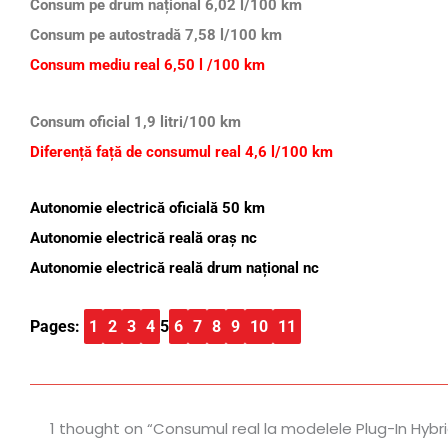
Consum pe drum național 6,02 l/100 km
Consum pe autostradă 7,58 l/100 km
Consum mediu real 6,50 l /100 km
Consum oficial 1,9 litri/100 km
Diferență față de consumul real 4,6 l/100 km
Autonomie electrică oficială 50 km
Autonomie electrică reală oraș nc
Autonomie electrică reală drum național nc
Pages:
1
2
3
4
5
6
7
8
9
10
11
1 thought on “Consumul real la modelele Plug-In Hybri