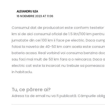
ALEXANDRU ILEA
16 NOIEMBRIE 2023 AT 11:06
Consumul dat de producatori este conform testelor W
km si de aici consumul oficial de 1.5 litri/100 km pentr
jumatate din cei 100 km ii face pe electric. Daca cum
folosi la naveta de 40-50 km cam acela este consumul
bateria acasa. Real vorbind voi consuma benzina doar 
sau faci mai mult de 50 km fara a o reincarca. Daca a
electric cat este la incarcat nu trebuie sa porneasca
in habitaclu.
Tu, ce părere ai?
Adresa ta de email nu va fi publicată.
Câmpurile obli