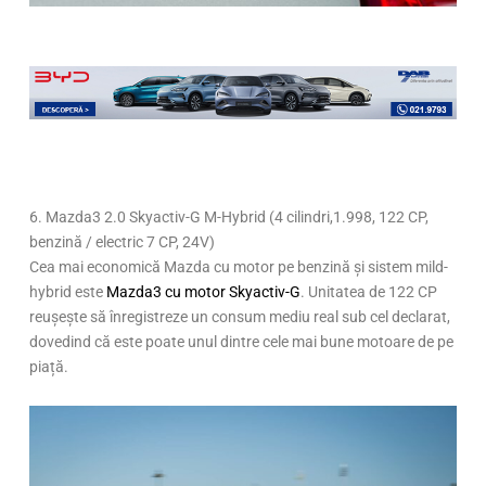
Page
Page
,
Page
,
Page
,
Page
,
Page
,
Page
,
Page
,
Page
,
Page
,
Page
,
Page
,
Page
,
Page
,
Page
,
Page
,
6. Mazda3 2.0 Skyactiv-G M-Hybrid (4 cilindri,1.998, 122 CP,
benzină / electric 7 CP, 24V)
Cea mai economică Mazda cu motor pe benzină și sistem mild-
hybrid este
Mazda3 cu motor Skyactiv-G
. Unitatea de 122 CP
reușește să înregistreze un consum mediu real sub cel declarat,
dovedind că este poate unul dintre cele mai bune motoare de pe
piață.