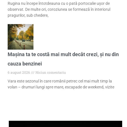
Rugina nu începe întotdeauna cu o pată portocalie ușor de
observat. De multe ori, coroziunea se formează în interiorul
pragurilor, sub chedere,
Mașina ta te costă mai mult decât crezi, și nu din
cauza benzinei
6 august 2026
Niciun comentariu
Vara este sezonul în care românii petrec cel mai mult timp la
volan – drumuri lungi spre mare, escapade de weekend, vizite