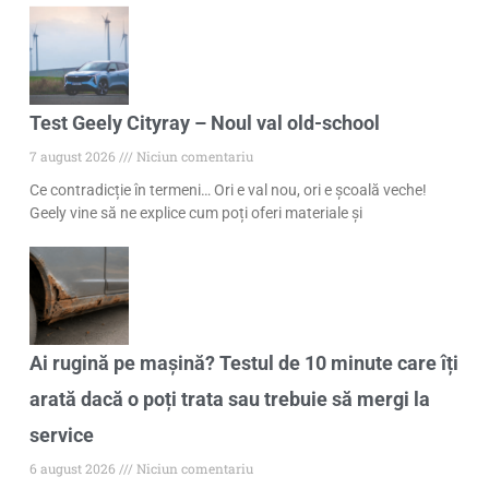
Test Geely Cityray – Noul val old-school
7 august 2026
Niciun comentariu
Ce contradicție în termeni… Ori e val nou, ori e școală veche!
Geely vine să ne explice cum poți oferi materiale și
Ai rugină pe mașină? Testul de 10 minute care îți
arată dacă o poți trata sau trebuie să mergi la
service
6 august 2026
Niciun comentariu