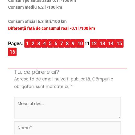
Consum pe autostradă 6.1 l/100 km
Consum mediu 6.2 l /100 km
Consum oficial 6.3 litri/100 km
Diferență față de consumul real -0.1 l/100 km
Pages:
1
2
3
4
5
6
7
8
9
10
11
12
13
14
15
16
Tu, ce părere ai?
Adresa ta de email nu va fi publicată.
Câmpurile
obligatorii sunt marcate cu
*
Name*