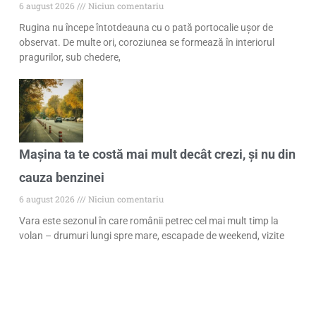
6 august 2026
Niciun comentariu
Rugina nu începe întotdeauna cu o pată portocalie ușor de
observat. De multe ori, coroziunea se formează în interiorul
pragurilor, sub chedere,
Mașina ta te costă mai mult decât crezi, și nu din
cauza benzinei
6 august 2026
Niciun comentariu
Vara este sezonul în care românii petrec cel mai mult timp la
volan – drumuri lungi spre mare, escapade de weekend, vizite