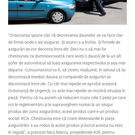
”Ordonanţa spune clar că decontarea daunelor se va face clar
de firma unde v-aţi asigurat. Şi atunci s-a închis. Şi firmele de
asigurări se vor deconta între ele. Deci nu o să mai fie
chestiunea ca dumneavoastră care aveţi o daună de la un alt
şofer de autovehicul să luaţi asigurarea respectivului şi aşa mai
departe. Consumatorul va fi, să zicem, mulţumit, în sensul că îşi
decontează imediat dauna şi companiile de asigurări se
decontează între ele. Cu cât mai repede se aprobă această
Ordonanţă de Urgenţă, cu atât mai repede se rezolvă situaţia în
piaţă. Pentru că nu putem să reducem toate cele 3 pieţe pe care
noi le reglementăm şi le supraveghem numai la un singur
produs din zona asigurărilor, acest produs care e un produs
social: RCA. Chestiunea este că toate disensiunile în piaţa
asigurărilor s-au redus la acest produs şi lucrul acesta nu este
în regulă”, a precizat Nicu Marcu, președintele ASF, pentru