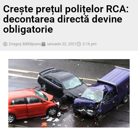
Crește prețul polițelor RCA:
decontarea directă devine
obligatorie
Dragoș Băltățeanu
ianuarie 22, 2021
2:16 pm