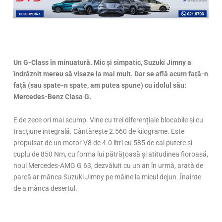
Un G-Class în minuatură. Mic și simpatic, Suzuki Jimny a
îndrăznit mereu să viseze la mai mult. Dar se află acum față-n
față (sau spate-n spate, am putea spune) cu idolul său:
Mercedes-Benz Clasa G.
E de zece ori mai scump. Vine cu trei diferențiale blocabile și cu
tracțiune integrală. Cântărește 2.560 de kilograme. Este
propulsat de un motor V8 de 4.0 litri cu 585 de cai putere și
cuplu de 850 Nm, cu forma lui pătrățoasă și atitudinea fioroasă,
noul Mercedes-AMG G 63, dezvăluit cu un an în urmă, arată de
parcă ar mânca Suzuki Jimny pe mâine la micul dejun. Înainte
de a mânca desertul.