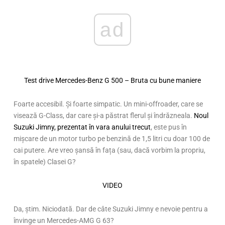
ad
Test drive Mercedes-Benz G 500 – Bruta cu bune maniere
Foarte accesibil. Și foarte simpatic. Un mini-offroader, care se
visează G-Class, dar care și-a păstrat flerul și îndrăzneala.
Noul
Suzuki Jimny, prezentat în vara anului trecut
, este pus în
mișcare de un motor turbo pe benzină de 1,5 litri cu doar 100 de
cai putere. Are vreo șansă în fața (sau, dacă vorbim la propriu,
în spatele) Clasei G?
VIDEO
Da, știm. Niciodată. Dar de câte Suzuki Jimny e nevoie pentru a
învinge un Mercedes-AMG G 63?