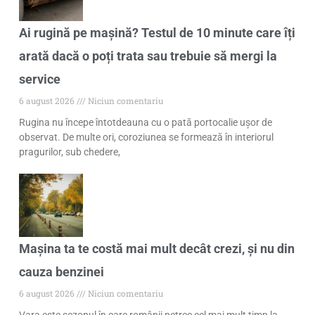
Ai rugină pe mașină? Testul de 10 minute care îți
arată dacă o poți trata sau trebuie să mergi la
service
6 august 2026
Niciun comentariu
Rugina nu începe întotdeauna cu o pată portocalie ușor de
observat. De multe ori, coroziunea se formează în interiorul
pragurilor, sub chedere,
Mașina ta te costă mai mult decât crezi, și nu din
cauza benzinei
6 august 2026
Niciun comentariu