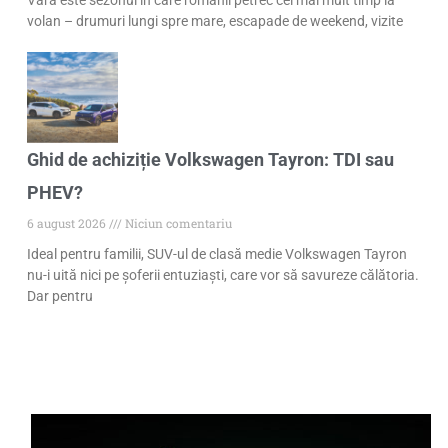
Vara este sezonul în care românii petrec cel mai mult timp la
volan – drumuri lungi spre mare, escapade de weekend, vizite
Ghid de achiziție Volkswagen Tayron: TDI sau
PHEV?
6 august 2026
Niciun comentariu
Ideal pentru familii, SUV-ul de clasă medie Volkswagen Tayron
nu-i uită nici pe șoferii entuziaști, care vor să savureze călătoria.
Dar pentru