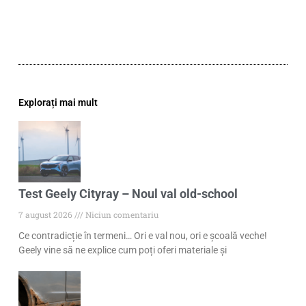
Explorați mai mult
Test Geely Cityray – Noul val old-school
7 august 2026
Niciun comentariu
Ce contradicție în termeni… Ori e val nou, ori e școală veche!
Geely vine să ne explice cum poți oferi materiale și