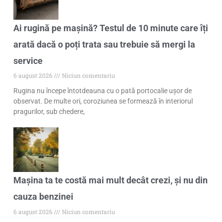
Ai rugină pe mașină? Testul de 10 minute care îți
arată dacă o poți trata sau trebuie să mergi la
service
6 august 2026
Niciun comentariu
Rugina nu începe întotdeauna cu o pată portocalie ușor de
observat. De multe ori, coroziunea se formează în interiorul
pragurilor, sub chedere,
Mașina ta te costă mai mult decât crezi, și nu din
cauza benzinei
6 august 2026
Niciun comentariu