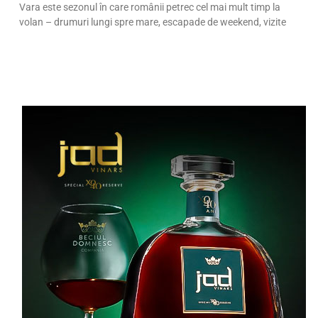
Vara este sezonul în care românii petrec cel mai mult timp la
volan – drumuri lungi spre mare, escapade de weekend, vizite