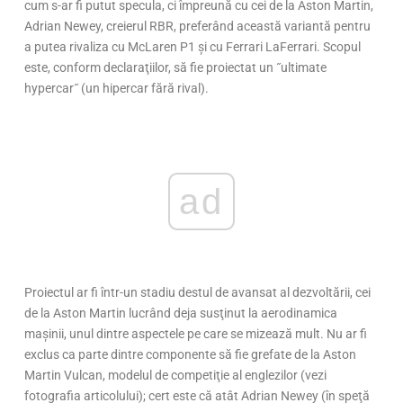
cum s-ar fi putut specula, ci împreună cu cei de la Aston Martin,
Adrian Newey, creierul RBR, preferând această variantă pentru
a putea rivaliza cu McLaren P1 şi cu Ferrari LaFerrari. Scopul
este, conform declaraţiilor, să fie proiectat un ˝ultimate
hypercar˝ (un hipercar fără rival).
ad
Proiectul ar fi într-un stadiu destul de avansat al dezvoltării, cei
de la Aston Martin lucrând deja susţinut la aerodinamica
maşinii, unul dintre aspectele pe care se mizează mult. Nu ar fi
exclus ca parte dintre componente să fie grefate de la Aston
Martin Vulcan, modelul de competiţie al englezilor (vezi
fotografia articolului); cert este că atât Adrian Newey (în speţă