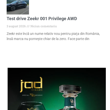
Test drive Zeekr 001 Privilege AWD
3 august 2026
Niciun comentariu
Zeekr este încă un nume relativ nou pentru piața din România,
însă marca nu pornește chiar de la zero. Face parte din