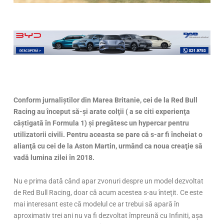
Conform jurnaliştilor din Marea Britanie, cei de la Red Bull
Racing au început să-şi arate colţii ( a se citi experienţa
câştigată în Formula 1) şi pregătesc un hypercar pentru
utilizatorii civili. Pentru aceasta se pare că s-ar fi încheiat o
alianţă cu cei de la Aston Martin, urmând ca noua creaţie să
vadă lumina zilei în 2018.
Nu e prima dată când apar zvonuri despre un model dezvoltat
de Red Bull Racing, doar că acum acestea s-au înteţit. Ce este
mai interesant este că modelul ce ar trebui să apară în
aproximativ trei ani nu va fi dezvoltat împreună cu Infiniti, aşa