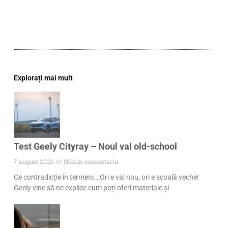
Explorați mai mult
Test Geely Cityray – Noul val old-school
7 august 2026
Niciun comentariu
Ce contradicție în termeni… Ori e val nou, ori e școală veche!
Geely vine să ne explice cum poți oferi materiale și