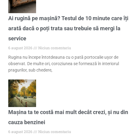
Ai rugină pe mașină? Testul de 10 minute care îți
arată dacă o poți trata sau trebuie să mergi la
service
6 august 2026
Niciun comentariu
Rugina nu începe întotdeauna cu o pată portocalie ușor de
observat. De multe ori, coroziunea se formează în interiorul
pragurilor, sub chedere,
Mașina ta te costă mai mult decât crezi, și nu din
cauza benzinei
6 august 2026
Niciun comentariu