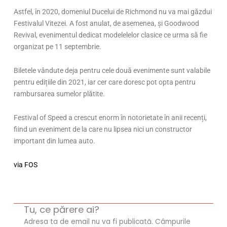
Astfel, în 2020, domeniul Ducelui de Richmond nu va mai găzdui
Festivalul Vitezei. A fost anulat, de asemenea, și Goodwood
Revival, evenimentul dedicat modelelelor clasice ce urma să fie
organizat pe 11 septembrie.
Biletele vândute deja pentru cele două evenimente sunt valabile
pentru edițiile din 2021, iar cer care doresc pot opta pentru
rambursarea sumelor plătite.
Festival of Speed a crescut enorm în notorietate în anii recenți,
fiind un eveniment de la care nu lipsea nici un constructor
important din lumea auto.
via FOS
Tu, ce părere ai?
Adresa ta de email nu va fi publicată.
Câmpurile