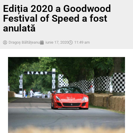
Ediția 2020 a Goodwood
Festival of Speed a fost
anulată
Dragoș Băltățeanu
iunie 17, 2020
11:49 am