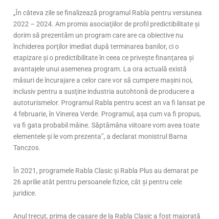
„În câteva zile se finalizează programul Rabla pentru versiunea
2022 – 2024. Am promis asociaţiilor de profil predictibilitate şi
dorim să prezentăm un program care are ca obiective nu
închiderea porţilor imediat după terminarea banilor, ci o
etapizare şi o predictibilitate în ceea ce priveşte finanţarea şi
avantajele unui asemenea program. La ora actuală există
măsuri de încurajare a celor care vor să cumpere maşini noi,
inclusiv pentru a susţine industria autohtonă de producere a
autoturismelor. Programul Rabla pentru acest an va fi lansat pe
4 februarie, în Vinerea Verde. Programul, aşa cum va fi propus,
va fi gata probabil mâine. Săptămâna viitoare vom avea toate
elementele şi le vom prezenta”, a declarat monistrul Barna
Tanczos.
În 2021, programele Rabla Clasic şi Rabla Plus au demarat pe
26 aprilie atât pentru persoanele fizice, cât şi pentru cele
juridice.
Anul trecut, prima de casare de la Rabla Clasic a fost majorată