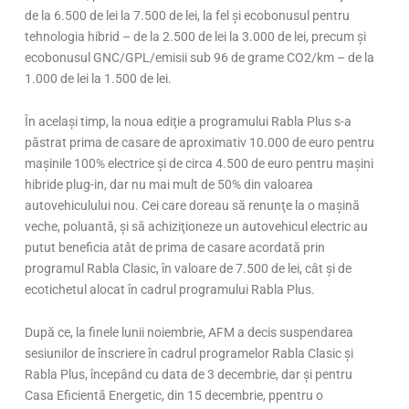
de la 6.500 de lei la 7.500 de lei, la fel şi ecobonusul pentru
tehnologia hibrid – de la 2.500 de lei la 3.000 de lei, precum şi
ecobonusul GNC/GPL/emisii sub 96 de grame CO2/km – de la
1.000 de lei la 1.500 de lei.
În acelaşi timp, la noua ediţie a programului Rabla Plus s-a
păstrat prima de casare de aproximativ 10.000 de euro pentru
mașinile 100% electrice şi de circa 4.500 de euro pentru maşini
hibride plug-in, dar nu mai mult de 50% din valoarea
autovehiculului nou. Cei care doreau să renunţe la o maşină
veche, poluantă, şi să achiziţioneze un autovehicul electric au
putut beneficia atât de prima de casare acordată prin
programul Rabla Clasic, în valoare de 7.500 de lei, cât şi de
ecotichetul alocat în cadrul programului Rabla Plus.
După ce, la finele lunii noiembrie, AFM a decis suspendarea
sesiunilor de înscriere în cadrul programelor Rabla Clasic şi
Rabla Plus, începând cu data de 3 decembrie, dar şi pentru
Casa Eficientă Energetic, din 15 decembrie, ppentru o