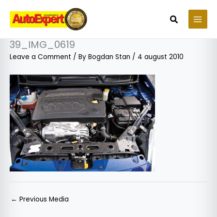
Skip
to
Search
content
39_IMG_0619
Leave a Comment
/ By
Bogdan Stan
/
4 august 2010
←
Previous Media