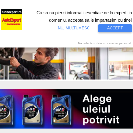
Ca sa nu pierzi informatii esentiale de la experti in
ri
Test drive
Eco
Motorsport
Proiecte speciale
Video
domeniu, accepta sa le impartasim cu tine!
NU, MULTUMESC
ACCEPT
Nu colectam date cu caracter personal.