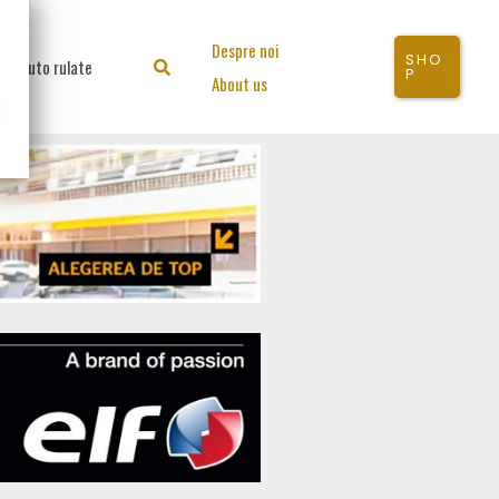
Despre noi
SHO
Auto rulate
Search
P
About us