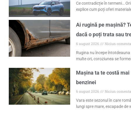
Ce contradicție în termeni… Ori
explice cum poți oferi materiale
Ai rugină pe mașină? Te
dacă o poți trata sau tr
6 august 2026
Niciun comenta
Rugina nu începe întotdeauna 
multe ori, coroziunea se formea
Mașina ta te costă mai 
benzinei
6 august 2026
Niciun comenta
Vara este sezonul în care româ
lungi spre mare, escapade de w