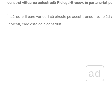
construi viitoarea autostradă Ploieşti-Braşov, în parteneriat pu
Însă, șoferii care vor dori să circule pe acest tronson vor plăti
Ploieşti, care este deja construit.
ad