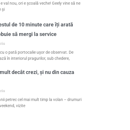
 e val nou, ori e școală veche! Geely vine să ne
 și
stul de 10 minute care îți arată
ebuie să mergi la service
riu
cu o pată portocalie ușor de observat. De
ză în interiorul pragurilor, sub chedere,
mult decât crezi, și nu din cauza
riu
nii petrec cel mai mult timp la volan – drumuri
eekend, vizite