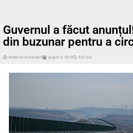
Guvernul a făcut anunțul!
din buzunar pentru a cir
Redactia AutoExpert
august 9, 2019
9:07 am