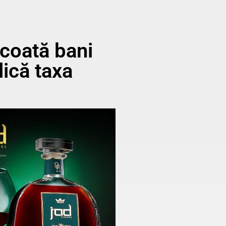
scoată bani
lică taxa