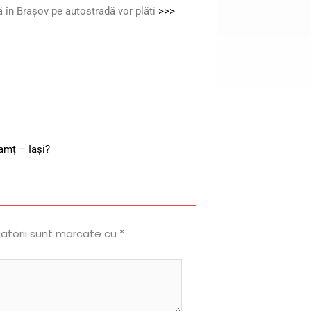
ă în Braşov pe autostradă vor plăti
>>>
amț – Iași?
gatorii sunt marcate cu
*