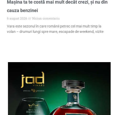
Mașina ta te costă mai mult decât crezi, și nu din
cauza benzinei
6 august 2026
Niciun comentariu
Vara este sezonul în care românii petrec cel mai mult timp la
volan – drumuri lungi spre mare, escapade de weekend, vizite