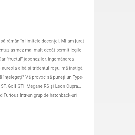
ă rămân în limitele decenței. Mi-am jurat
entuziasmez mai mult decât permit legile
Dar ”fructul” japonezilor, îngemănarea
 aureola albă și tridentul roșu, mă instigă
ă înțelegeți? Vă provoc să puneți un Type-
 ST, Golf GTI, Megane RS și Leon Cupra…
nd Furious într-un grup de hatchback-uri