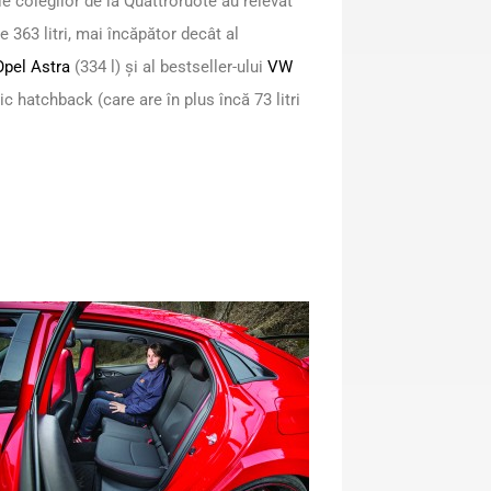
e colegilor de la Quattroruote au relevat
e 363 litri, mai încăpător decât al
Opel Astra
(334 l) și al bestseller-ului
VW
c hatchback (care are în plus încă 73 litri