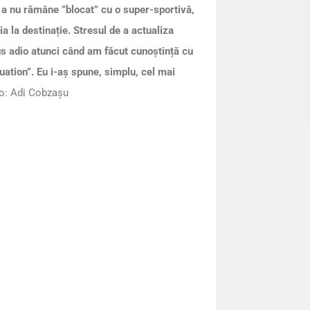
 a nu rămâne ”blocat” cu o super-sportivă,
ia la destinație. Stresul de a actualiza
us adio atunci când am făcut cunoștință cu
ation”. Eu i-aș spune, simplu, cel mai
o: Adi Cobzașu