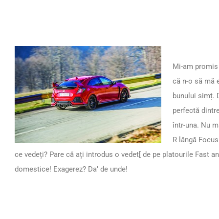
Mi-am promis s
că n-o să mă 
bunului simț. 
perfectă dintre
într-una. Nu m
R lângă Focus
ce vedeți? Pare că ați introdus o vedet[ de pe platourile Fast a
domestice! Exagerez? Da’ de unde!