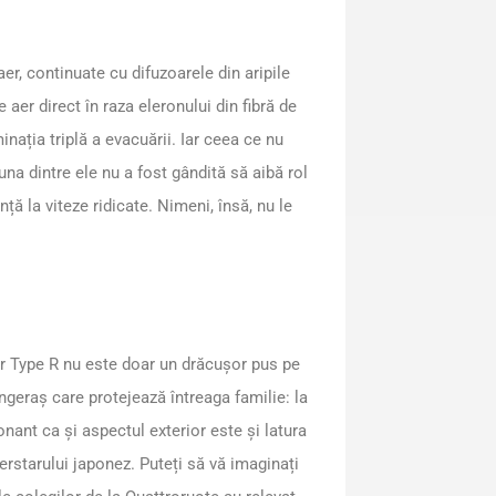
aer, continuate cu difuzoarele din aripile
 aer direct în raza eleronului din fibră de
nația triplă a evacuării. Iar ceea ce nu
una dintre ele nu a fost gândită să aibă rol
ță la viteze ridicate. Nimeni, însă, nu le
ar Type R nu este doar un drăcușor pus pe
 îngeraș care protejează întreaga familie: la
onant ca și aspectul exterior este și latura
erstarului japonez. Puteți să vă imaginați