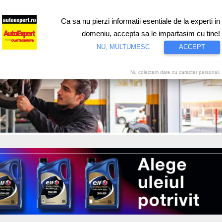
Ca sa nu pierzi informatii esentiale de la experti in
ri
Test drive
Eco
Motorsport
Proiecte speciale
Video
domeniu, accepta sa le impartasim cu tine!
NU, MULTUMESC
ACCEPT
Nu colectam date cu caracter personal.