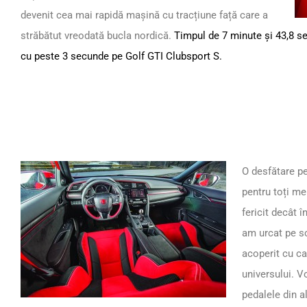
devenit cea mai rapidă mașină cu tracțiune față care a
străbătut vreodată bucla nordică.
Timpul de 7 minute și 43,8 se
cu peste 3 secunde pe Golf GTI Clubsport S.
O desfătare pen
pentru toți me
fericit decât 
am urcat pe sc
acoperit cu ca
universului. V
pedalele din a