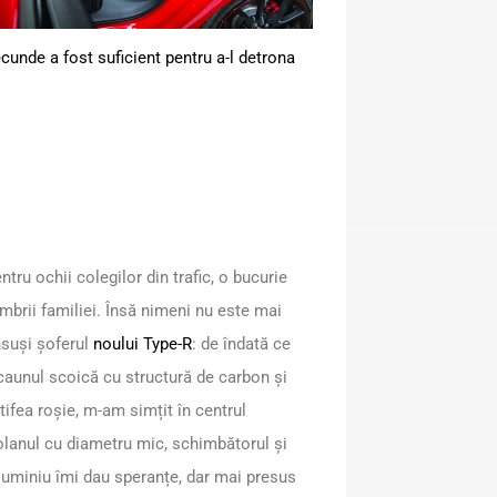
cunde a fost suficient pentru a-l detrona
tru ochii colegilor din trafic, o bucurie
mbrii familiei. Însă nimeni nu este mai
însuși șoferul
noului Type-R
: de îndată ce
aunul scoică cu structură de carbon și
tifea roșie, m-am simțit în centrul
olanul cu diametru mic, schimbătorul și
luminiu îmi dau speranțe, dar mai presus