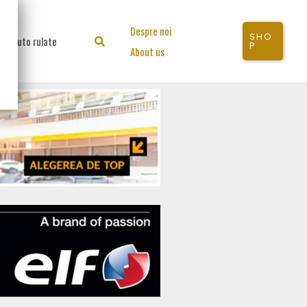
Despre noi
SHO
Auto rulate
Search
P
About us