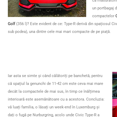
că măsurătoril
un portbagaj d
compactelor
Golf
(356 l)? Este evident de ce: Type-R derivă din spațiosul Civi
sub podea), una dintre cele mai mari compacte de pe piață.
Iar asta se simte și când călătoriți pe banchetă, pentru
că spațiul la genunchi de 11-42 cm este ceva mai mare
decât la compactele de mai sus, în timp ce înălțimea
interioară este asemănătoare cu a acestora. Concluzia:
vă luați familia, o lăsați un week-end în Luxemburg și
dați o fugă pe Nurburgring, acolo unde Civic Type-R a