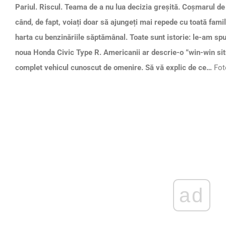
Pariul. Riscul. Teama de a nu lua decizia greșită. Coșmarul de
când, de fapt, voiați doar să ajungeți mai repede cu toată famil
harta cu benzinăriile săptămânal. Toate sunt istorie: le-am sp
noua Honda Civic Type R. Americanii ar descrie-o ”win-win situ
complet vehicul cunoscut de omenire. Să vă explic de ce…
Fot
ad