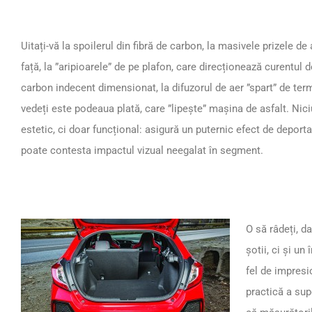
Uitați-vă la spoilerul din fibră de carbon, la masivele prizele de 
față, la ”aripioarele” de pe plafon, care direcționează curentul de
carbon indecent dimensionat, la difuzorul de aer ”spart” de termi
vedeți este podeaua plată, care ”lipește” mașina de asfalt. Nici
estetic, ci doar funcțional: asigură un puternic efect de deportan
poate contesta impactul vizual neegalat în segment.
O să râdeți, d
șotii, ci și un
fel de impresi
practică a sup