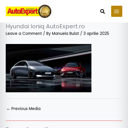
Skip
to
Search
content
Hyundai Ioniq AutoExpert.ro
Leave a Comment
/ By
Manuela Bulat
/
3 aprilie 2025
←
Previous Media