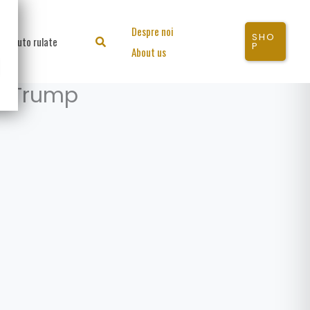
Despre noi
SHO
Auto rulate
Search
P
About us
EV Trump