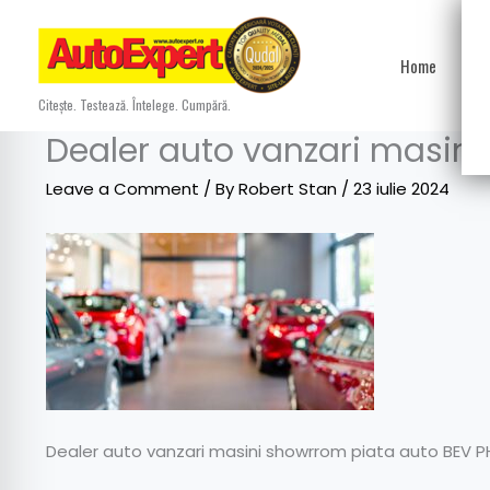
Skip
to
Home
Ști
content
Citește. Testează. Întelege. Cumpără.
Dealer auto vanzari masin
Leave a Comment
/ By
Robert Stan
/
23 iulie 2024
Dealer auto vanzari masini showrrom piata auto BEV 