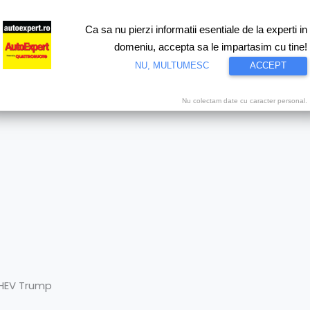
Ca sa nu pierzi informatii esentiale de la experti in
ri
Test drive
Eco
Motorsport
Proiecte speciale
Video
domeniu, accepta sa le impartasim cu tine!
NU, MULTUMESC
ACCEPT
i showrrom piata auto BEV PH
Nu colectam date cu caracter personal.
PHEV Trump