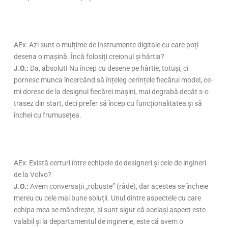
AEx: Azi sunt o mulțime de instrumente digitale cu care poți
desena o mașină. Încă folosiți creionul și hârtia?
J.O.:
Da, absolut! Nu încep cu desene pe hârtie, totuși, ci
pornesc munca încercând să înțeleg cerințele fiecărui model, ce-
mi doresc de la designul fiecărei mașini, mai degrabă decât s-o
trasez din start, deci prefer să încep cu funcționalitatea și să
închei cu frumusețea.
AEx: Există certuri între echipele de designeri și cele de ingineri
de la Volvo?
J.O.:
Avem conversații „robuste” (râde), dar acestea se încheie
mereu cu cele mai bune soluții. Unul dintre aspectele cu care
echipa mea se mândrește, și sunt sigur că același aspect este
valabil și la departamentul de inginerie, este că avem o