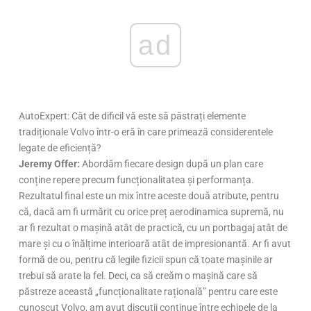
ad
AutoExpert: Cât de dificil vă este să păstrați elemente
tradiționale Volvo într-o eră în care primează considerentele
legate de eficiență?
Jeremy Offer:
Abordăm fiecare design după un plan care
conține repere precum funcționalitatea și performanța.
Rezultatul final este un mix între aceste două atribute, pentru
că, dacă am fi urmărit cu orice preț aerodinamica supremă, nu
ar fi rezultat o mașină atât de practică, cu un portbagaj atât de
mare și cu o înălțime interioară atât de impresionantă. Ar fi avut
formă de ou, pentru că legile fizicii spun că toate mașinile ar
trebui să arate la fel. Deci, ca să creăm o mașină care să
păstreze această „funcționalitate rațională” pentru care este
cunoscut Volvo, am avut discuții continue între echipele de la