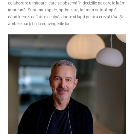
colaborare uimitoare, care se observă în deciziile pe care le luăm
împreună. Sunt mai rapide, optimizate, iar asta se întâmplă
când lucrezi ca într-o echipă, dar te și lupți pentru crezul tău. Și
ambele părți țin la convingerile lor.