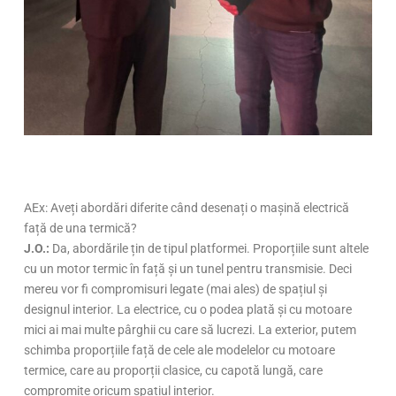
AEx: Aveți abordări diferite când desenați o mașină electrică
față de una termică?
J.O.:
Da, abordările țin de tipul platformei. Proporțiile sunt altele
cu un motor termic în față și un tunel pentru transmisie. Deci
mereu vor fi compromisuri legate (mai ales) de spațiul și
designul interior. La electrice, cu o podea plată și cu motoare
mici ai mai multe pârghii cu care să lucrezi. La exterior, putem
schimba proporțiile față de cele ale modelelor cu motoare
termice, care au proporții clasice, cu capotă lungă, care
compromite oricum spațiul interior.