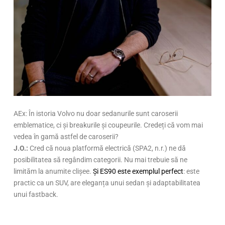
AEx: În istoria Volvo nu doar sedanurile sunt caroserii
emblematice, ci și breakurile și coupeurile. Credeți că vom mai
vedea în gamă astfel de caroserii?
J.O.:
Cred că noua platformă electrică (SPA2, n.r.) ne dă
posibilitatea să regândim categorii. Nu mai trebuie să ne
limităm la anumite clișee.
Și ES90 este exemplul perfect
: este
practic ca un SUV, are eleganța unui sedan și adaptabilitatea
unui fastback.