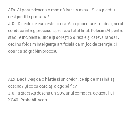
AEx: AI poate desena o mașină într-un minut. Și-au pierdut
designerii importanța?
J.O.:
Dincolo de cum este folosit AI în proiectare, tot designerul
conduce întreg procesul spre rezultatul final. Folosim AI pentru
stadiile incipiente, unde îți dorești o direcție și câteva randări,
deci nu folosim inteligența artificială ca mijloc de crerație, ci
doar ca să grăbim procesul.
AEx: Dacă v-aș da o hârtie și un creion, ce tip de mașină ați
desena? Și ce culoare ați alege să fie?
J.O.:
(Râde) Aș desena un SUV, unul compact, de genul lui
XC40. Probabil, negru.