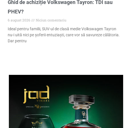
Ghid de achiziție Volkswagen Tayron: TDI sau
PHEV?
6 august 2026
Niciun comentariu
Ideal pentru familii, SUV-ul de clasă medie Volkswagen Tayron
nu-i uită nici pe șoferii entuziaști, care vor să savureze călătoria.
Dar pentru