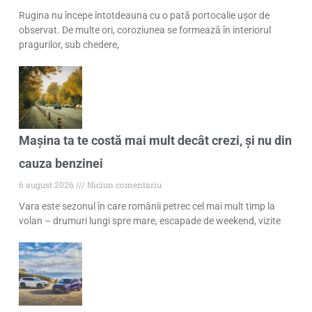
Rugina nu începe întotdeauna cu o pată portocalie ușor de
observat. De multe ori, coroziunea se formează în interiorul
pragurilor, sub chedere,
Mașina ta te costă mai mult decât crezi, și nu din
cauza benzinei
6 august 2026
Niciun comentariu
Vara este sezonul în care românii petrec cel mai mult timp la
volan – drumuri lungi spre mare, escapade de weekend, vizite