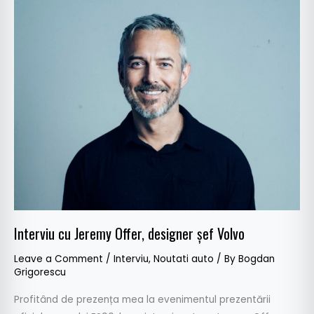
Interviu
cu
Jeremy
Offer,
designer
șef
Volvo
Interviu cu Jeremy Offer, designer șef Volvo
Leave a Comment
/
Interviu
,
Noutati auto
/ By
Bogdan
Grigorescu
Profitând de prezența mea la evenimentul prezentării