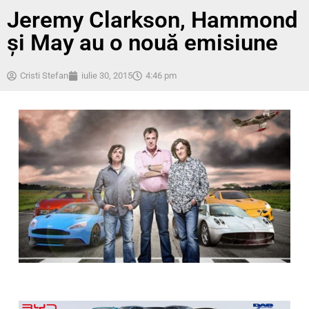
Jeremy Clarkson, Hammond
şi May au o nouă emisiune
Cristi Stefan
iulie 30, 2015
4:46 pm