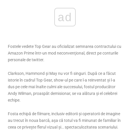
ad
Fostele vedete Top Gear au oficializat semnarea contractului cu
Amazon Prime într-un mod neconvenţional, direct pe conturile
personale de twitter.
Clarkson, Hammond şi May nu vor fi singuri. După ce a făcut
istorie în cadrul Top Gear, show-ul pe care l-a reinventat şi l-a
dus pe cele mai înalte culmi ale succesului, fostul producător
Andy Wilman, proaspăt demisionar, se va alătura şi el celebrei
echipe.
Fosta echipă de filmare, inclusiv editorii și operatorii de imagine
au trecut în noua barcă, aşa că totul va fi minunat de familiar în
ceea ce priveşte flerul vizual şi… spectaculozitatea scenariului.