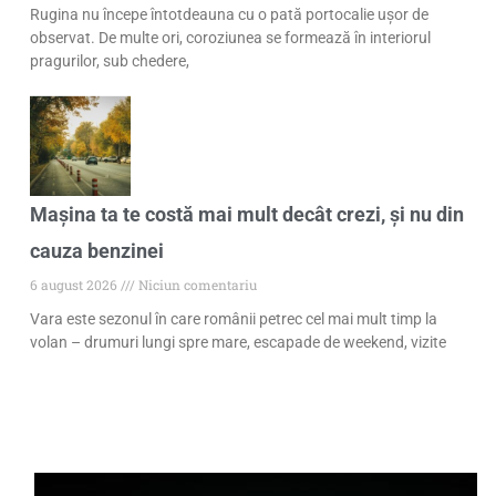
Rugina nu începe întotdeauna cu o pată portocalie ușor de
observat. De multe ori, coroziunea se formează în interiorul
pragurilor, sub chedere,
Mașina ta te costă mai mult decât crezi, și nu din
cauza benzinei
6 august 2026
Niciun comentariu
Vara este sezonul în care românii petrec cel mai mult timp la
volan – drumuri lungi spre mare, escapade de weekend, vizite