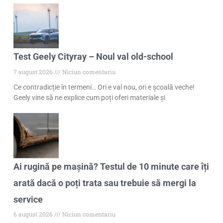
Test Geely Cityray – Noul val old-school
7 august 2026
Niciun comentariu
Ce contradicție în termeni… Ori e val nou, ori e școală veche!
Geely vine să ne explice cum poți oferi materiale și
Ai rugină pe mașină? Testul de 10 minute care îți
arată dacă o poți trata sau trebuie să mergi la
service
6 august 2026
Niciun comentariu