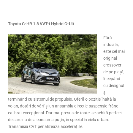
Toyota C-HR 1.8 VVT-i Hybrid C-Ult
Fără
îndoială,
este cel mai
original
crossover
de pe piață,
începând
cu designul
și
terminând cu sistemul de propulsie. Oferă o poziție înaltă la
volan, dotări de vârf și un ansamblu direcție-suspensie-frâne
calibrat excepțional. Dar mai presus de toate, se achită perfect
de sarcina de a consuma puțin, în special în ciclu urban.
Transmisia CVT penalizează accelerațiile.