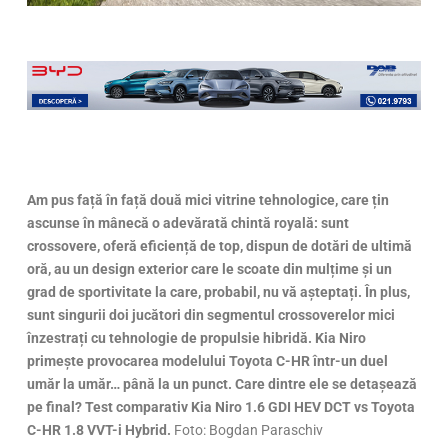
Am pus față în față două mici vitrine tehnologice, care țin
ascunse în mânecă o adevărată chintă royală: sunt
crossovere, oferă eficiență de top, dispun de dotări de ultimă
oră, au un design exterior care le scoate din mulțime și un
grad de sportivitate la care, probabil, nu vă așteptați. În plus,
sunt singurii doi jucători din segmentul crossoverelor mici
înzestrați cu tehnologie de propulsie hibridă. Kia Niro
primește provocarea modelului Toyota C-HR într-un duel
umăr la umăr… până la un punct. Care dintre ele se detașează
pe final? Test comparativ Kia Niro 1.6 GDI HEV DCT vs Toyota
C-HR 1.8 VVT-i Hybrid.
Foto: Bogdan Paraschiv