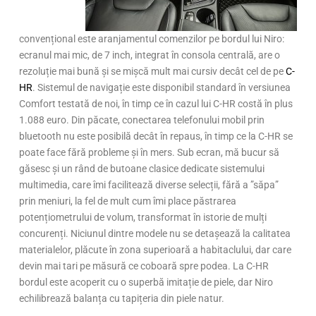
convențional este aranjamentul comenzilor pe bordul lui Niro:
ecranul mai mic, de 7 inch, integrat în consola centrală, are o
rezoluție mai bună și se mișcă mult mai cursiv decât cel de pe
C-
HR
. Sistemul de navigație este disponibil standard în versiunea
Comfort testată de noi, în timp ce în cazul lui C-HR costă în plus
1.088 euro. Din păcate, conectarea telefonului mobil prin
bluetooth nu este posibilă decât în repaus, în timp ce la C-HR se
poate face fără probleme și în mers. Sub ecran, mă bucur să
găsesc și un rând de butoane clasice dedicate sistemului
multimedia, care îmi facilitează diverse selecții, fără a ”săpa”
prin meniuri, la fel de mult cum îmi place păstrarea
potențiometrului de volum, transformat în istorie de mulți
concurenți. Niciunul dintre modele nu se detașează la calitatea
materialelor, plăcute în zona superioară a habitaclului, dar care
devin mai tari pe măsură ce coboară spre podea. La C-HR
bordul este acoperit cu o superbă imitație de piele, dar Niro
echilibrează balanța cu tapițeria din piele natur.