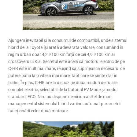
Ajungem inevitabil și la consumul de combustibil, unde sistemul
hibrid de la Toyota își arată adevărata valoare, consumând în
regim urban doar 4,2 l/100 km față de cei 4,9 l/100 km ai
crossoverului Kia. Secretul este acela că motorul electric de pe
C-HR este mult mai mare, reușind să suplinească necesarul de
putere până la o viteză mai mare, fapt care se simte clar în
trafic. În plus, C-HR are la dispoziție două moduri de rulare:
complet electric, selectabil de la butonul EV Mode și modul
standard, ECO. Niro nu dispune de niciun astfel de mod,
managementul sistemului hibrid variind automat parametrii
funcționării celor două motoare.