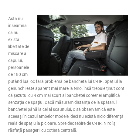
Asta nu
înseamnă
că nu
există
libertate de
mișcare a
capului,
persoanele
de 180 cm
putând lua loc fără problemă pe bancheta lui C-HR. Spațiul la
genunchi este aparent mai mare la Niro, însă trebuie ținut cont
că șezutul cu 4 cm mai scurt al banchetei coreenei amplifică
senzația de spațiu. Dacă măsurăm distanța de la spătarul
banchetei până la cel al scaunului, o să observăm că este
aceeași în cazul ambelor modele, deci nu există nicio diferență
reală de spațiu la picioare. Spre deosebire de C-HR, Niro își
răsfață pasagerii cu cotieră centrală.