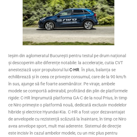
Ieșim din aglomeratul București pentru testul pe drum național
și descoperim alte diferențe notabile: la accelerație, cutia CVT
anesteziază ușor propulsorul lui
C-HR
. În plus, balanța se
echilibrează și în ceea ce privește consumul, care de la 90 km/h
în sus, ajunge să fie foarte asemănător. Pe viraje, ambele
modele se comportă admirabil, profitând din plin de platformele
rigide: C-HR împrumută platforma GA-C de la noul Prius, în timp
ce Niro primește o platformă nouă, dedicată exclusiv modelelor
hibride și electrice Hyundai-Kia. C-HR a fost ușor dezavantajat
de anvelopele cu rezistență scăzută la înaintare, în timp ce Niro
avea anvelope sport, mult mai aderente. Sistemul de direcție
este incisiv în cazul ambelor modele, cu un mic plus pentru