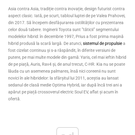
Asia contra Asia, tradiție contra inovație, design futurist contra
aspect clasic. Iată, pe scurt, tabloul luptei de pe Valea Prahovei,
din 2017. Să începem desfășurarea ostilităților cu prezentarea
celor două tabere. Inginerii Toyota sunt ”tăticii” segmentului
modelelor hibrid: în decembrie 1997, Prius a fost prima mașină
hibrid produsă la scară largă. De atunci,
sistemul de propulsie
a
fost cizelat continuu și s-a răspândit, în diferite versiuni de
putere, pe mai multe modele din gamă: Yaris, cel mai ieftin hibrid
de pe piață, Auris, Rav4 și, de anul trecut, C-HR. Kia nu se poate
lăuda cu un asemenea palmares, însă nici coreenii nu sunt
novici în ale hibridelor: la sfârșitul lui 2011, aceștia au lansat
sedanul de clasă medie Optima Hybrid, iar după încă trei ani a
apărut pe piață crossoverul electric Soul EV, aflat și acum în
ofertă.