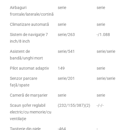
Airbaguri
serie
serie
frontale/laterale/cortinã
Climatizare automatã
serie
serie
Sistem de navigație 7
serie/263
-/1.088
inch/8 inch
Asistent de
serie/541
serie/serie
bandã/unghi mort
Pilot automat adaptiv
149
serie
Senzor parcare
serie/201
serie/serie
fațã/spate
Camerã de marșarier
serie
serie
Scaun șofer reglabil
(232/155/387)(2)
-/-/-
electric/cu memorie/cu
ventilație
Tapițerie din piele
-464
-