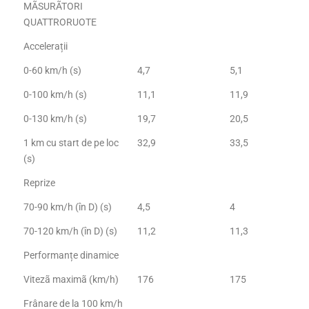
MÃSURÃTORI
QUATTRORUOTE
Accelerații
0-60 km/h (s)
4,7
5,1
0-100 km/h (s)
11,1
11,9
0-130 km/h (s)
19,7
20,5
1 km cu start de pe loc
32,9
33,5
(s)
Reprize
70-90 km/h (în D) (s)
4,5
4
70-120 km/h (în D) (s)
11,2
11,3
Performanțe dinamice
Vitezã maximã (km/h)
176
175
Frânare de la 100 km/h