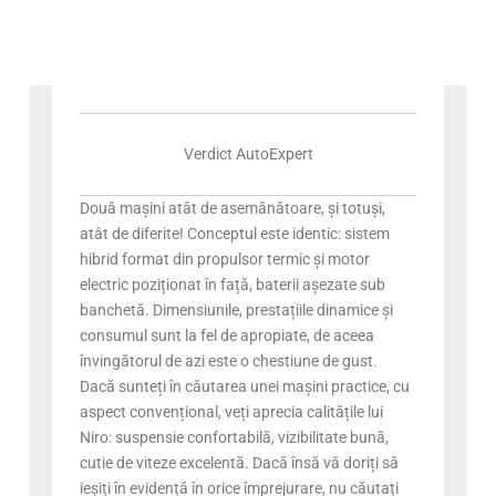
Verdict AutoExpert
Două mașini atât de asemănătoare, și totuși,
atât de diferite! Conceptul este identic: sistem
hibrid format din propulsor termic și motor
electric poziționat în față, baterii așezate sub
banchetă. Dimensiunile, prestațiile dinamice și
consumul sunt la fel de apropiate, de aceea
învingătorul de azi este o chestiune de gust.
Dacă sunteți în căutarea unei mașini practice, cu
aspect convențional, veți aprecia calitățile lui
Niro: suspensie confortabilă, vizibilitate bună,
cutie de viteze excelentă. Dacă însă vă doriți să
ieșiți în evidență în orice împrejurare, nu căutați