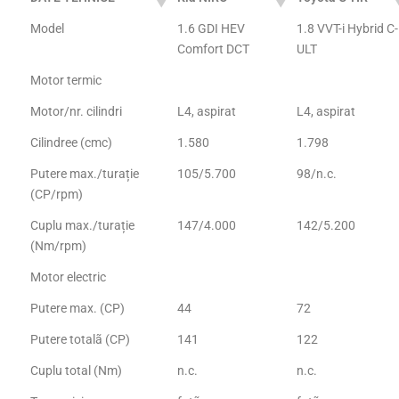
Model
1.6 GDI HEV
1.8 VVT-i Hybrid C-
Comfort DCT
ULT
Motor termic
Motor/nr. cilindri
L4, aspirat
L4, aspirat
Cilindree (cmc)
1.580
1.798
Putere max./turație
105/5.700
98/n.c.
(CP/rpm)
Cuplu max./turație
147/4.000
142/5.200
(Nm/rpm)
Motor electric
Putere max. (CP)
44
72
Putere totalã (CP)
141
122
Cuplu total (Nm)
n.c.
n.c.