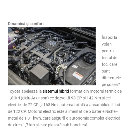
Dinamică și confort
Înapoi la
volan
pentru
testul de
foc: care
sunt
diferențele
pe șosea?
Toyota apelează la
sistemul hibrid
format din motorul termic de
1,8 litri (ciclu Atkinson) ce dezvoltă 98 CP și 142 Nm și cel
electric, de 72 CP și 163 Nm, puterea totală a ansamblului fiind
de 122 CP. Motorul electric este alimentat de o baterie Nichel-
metal de 1,31 kWh, care asigură o autonomie complet electrică
de circa 1,7 km și este plasată sub banchetă.