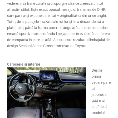
vedere, însă liniile curate și proporțiile clasice creează un tot
atractiv, stilat. Este exact opusul mesajului transmis de C-HR,
care pare a-și expune ostentativ originalitatea din orice unghi.
Totul, de la pasajele evazate ale roților și linia descendentă a
plafonului, până la forma puternic angulară a blocurilor optice
emană sportivitate, scoțându-l pe japonez în evidență indiferent
de compania în care se află. Acesta este rezultatul limbajului de
design Sensual Speed Cross promovat de Toyota.
Caroserie și interior
Deși la
prima
vedere pare
că
japoneza
„stă mai
sus” decât
modelul