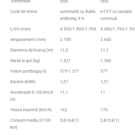
Transmisie
fațã
fațã
Cutie de viteze
automatã cu dublu
e-CVT cu variație
ambreiaj, 6 tr.
continuã
L/l/h (mm)
4.355/1.805/1.535
4.360/1.795/1.55
Ampatament (mm)
2.700
2.640
Diametru de bracaj (m)
11,3
11,1
Masã la gol (kg)
1.521
1.380
Volum portbagaj (l)
373-1.371
377
Baterie (kWh)
1,57
1,31
Accelerație 0-100 km/h
11,1
11
(s)
Viteza maximã (km/h)
162
170
Consum mediu (l/100
3,8/4,4(1)
3,8/3,9(1)
km)