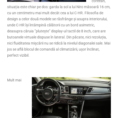
coreean,
situația este chiar pe dos: garda la sol a lui Niro măsoară 16 cm,
cu un centimetru mai mult decât cea a lui C-HR. Filosofia de
design a celor două modele se răsfrânge și asupra interiorului,
unde C-HR își întâmpină călătorii cu un bord asimetric,
deasupra căruia ”plutește” display-ul tactil de 8 inch, care are
butoanele virtuale dispuse în lateral. Din păcate, nici rezoluția,
nici fluiditatea mișcării nu se ridică la nivelul diagonalei sale. Mai
jos se află blocul de comandă al climatizării, ușor înclinat,
perfect vizibil.
Mult mai