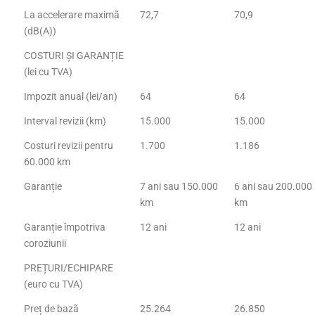
La accelerare maximã
72,7
70,9
(dB(A))
COSTURI ȘI GARANȚIE
(lei cu TVA)
Impozit anual (lei/an)
64
64
Interval revizii (km)
15.000
15.000
Costuri revizii pentru
1.700
1.186
60.000 km
Garanție
7 ani sau 150.000
6 ani sau 200.000
km
km
Garanție împotriva
12 ani
12 ani
coroziunii
PREȚURI/ECHIPARE
(euro cu TVA)
Preț de bazã
25.264
26.850