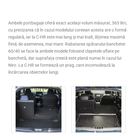
Ambele portbagaje oferă exact același volum măsurat, 363 litri,
cu precizarea că în cazul modelului coreean acesta are o formă
regulată, iar la C-HR este mai lung și mai înalt, lățimea maximă
fiind, de asemenea, mai mare. Rabatarea spătarului banchetei
60/40 se face la ambele modele folosind clapetele aflate pe
banchetă, dar suprafața creată este plană numai în cazul lui
Niro. La C-HR se formează un prag, care incomodează la
încărcarea obiectelor lungi.