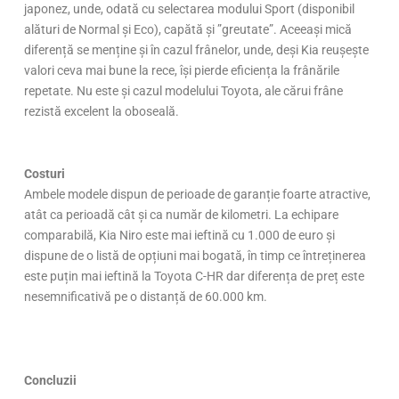
japonez, unde, odată cu selectarea modului Sport (disponibil
alături de Normal și Eco), capătă și ”greutate”. Aceeași mică
diferență se menține și în cazul frânelor, unde, deși Kia reușește
valori ceva mai bune la rece, își pierde eficiența la frânările
repetate. Nu este și cazul modelului Toyota, ale cărui frâne
rezistă excelent la oboseală.
Costuri
Ambele modele dispun de perioade de garanție foarte atractive,
atât ca perioadă cât și ca număr de kilometri. La echipare
comparabilă, Kia Niro este mai ieftină cu 1.000 de euro și
dispune de o listă de opțiuni mai bogată, în timp ce întreținerea
este puțin mai ieftină la Toyota C-HR dar diferența de preț este
nesemnificativă pe o distanță de 60.000 km.
Concluzii