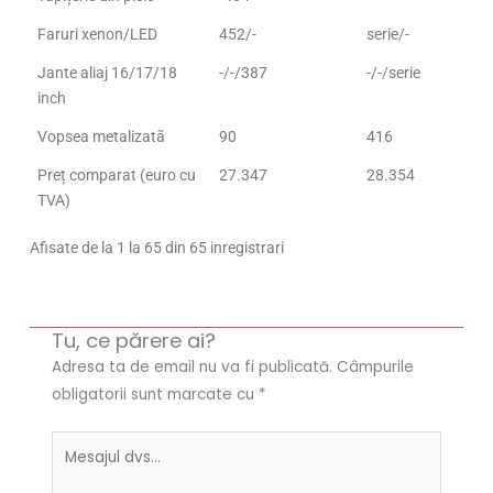
Faruri xenon/LED
452/-
serie/-
Jante aliaj 16/17/18
-/-/387
-/-/serie
inch
Vopsea metalizatã
90
416
Preț comparat (euro cu
27.347
28.354
TVA)
Afisate de la 1 la 65 din 65 inregistrari
Tu, ce părere ai?
Adresa ta de email nu va fi publicată.
Câmpurile
obligatorii sunt marcate cu
*