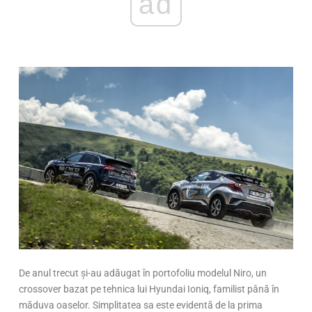
ad
De anul trecut și-au adăugat în portofoliu modelul Niro, un
crossover bazat pe tehnica lui Hyundai Ioniq, familist până în
măduva oaselor. Simplitatea sa este evidentă de la prima