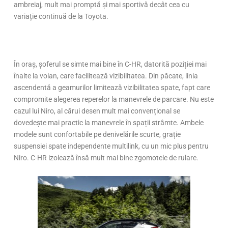
ambreiaj, mult mai promptă și mai sportivă decât cea cu
variație continuă de la Toyota.
În oraș, șoferul se simte mai bine în C-HR, datorită poziției mai
înalte la volan, care facilitează vizibilitatea. Din păcate, linia
ascendentă a geamurilor limitează vizibilitatea spate, fapt care
compromite alegerea reperelor la manevrele de parcare. Nu este
cazul lui Niro, al cărui desen mult mai convențional se
dovedește mai practic la manevrele în spații strâmte. Ambele
modele sunt confortabile pe denivelările scurte, grație
suspensiei spate independente multilink, cu un mic plus pentru
Niro. C-HR izolează însă mult mai bine zgomotele de rulare.