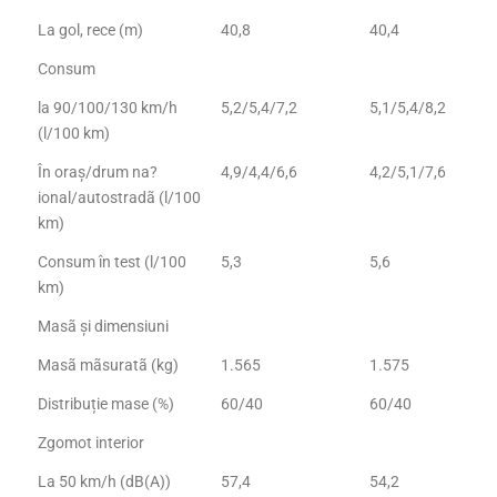
La gol, rece (m)
40,8
40,4
Consum
la 90/100/130 km/h
5,2/5,4/7,2
5,1/5,4/8,2
(l/100 km)
În oraș/drum na?
4,9/4,4/6,6
4,2/5,1/7,6
ional/autostradã (l/100
km)
Consum în test (l/100
5,3
5,6
km)
Masã și dimensiuni
Masã mãsuratã (kg)
1.565
1.575
Distribuție mase (%)
60/40
60/40
Zgomot interior
La 50 km/h (dB(A))
57,4
54,2