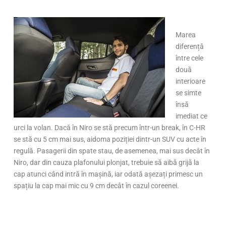
Marea
diferență
între cele
două
interioare
se simte
însă
imediat ce
urci la volan. Dacă în Niro se stă precum într-un break, în C-HR
se stă cu 5 cm mai sus, aidoma poziției dintr-un SUV cu acte în
regulă. Pasagerii din spate stau, de asemenea, mai sus decât în
Niro, dar din cauza plafonului plonjat, trebuie să aibă grijă la
cap atunci când intră în mașină, iar odată așezați primesc un
spațiu la cap mai mic cu 9 cm decât în cazul coreenei.