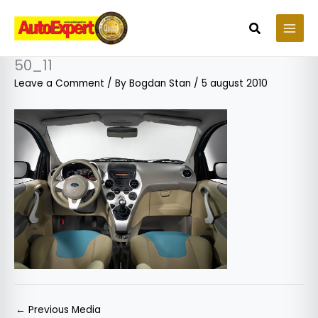
Skip
to
Search
content
50_11
Leave a Comment
/ By
Bogdan Stan
/
5 august 2010
←
Previous Media