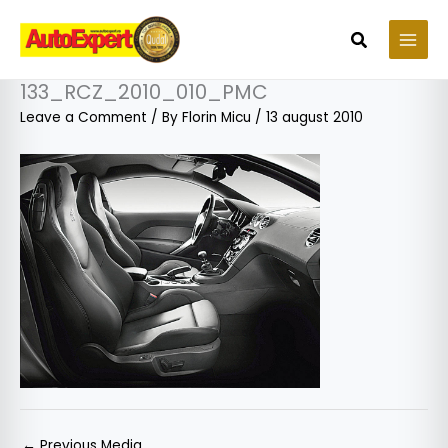
Skip
to
Search
content
133_RCZ_2010_010_PMC
Leave a Comment
/ By
Florin Micu
/
13 august 2010
←
Previous Media