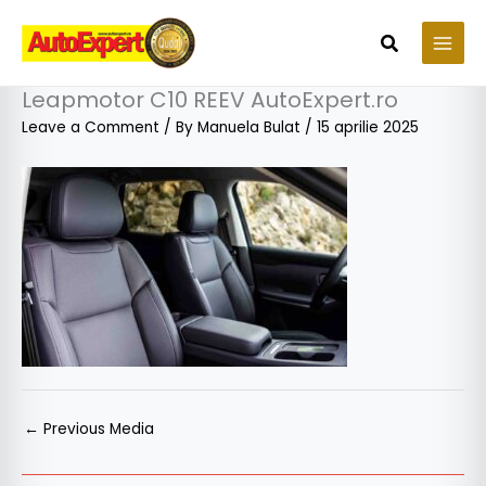
Skip
to
Search
content
Leapmotor C10 REEV AutoExpert.ro
Leave a Comment
/ By
Manuela Bulat
/
15 aprilie 2025
←
Previous Media