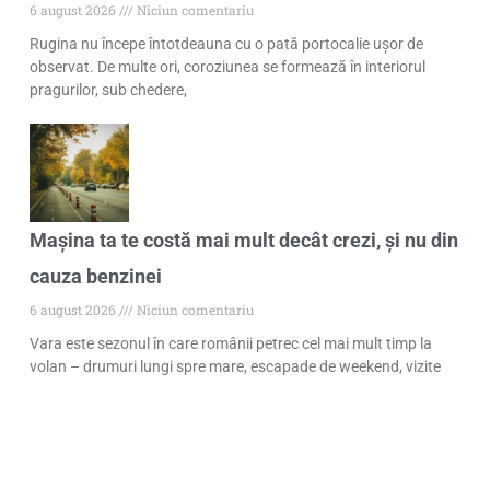
6 august 2026
Niciun comentariu
Rugina nu începe întotdeauna cu o pată portocalie ușor de
observat. De multe ori, coroziunea se formează în interiorul
pragurilor, sub chedere,
Mașina ta te costă mai mult decât crezi, și nu din
cauza benzinei
6 august 2026
Niciun comentariu
Vara este sezonul în care românii petrec cel mai mult timp la
volan – drumuri lungi spre mare, escapade de weekend, vizite