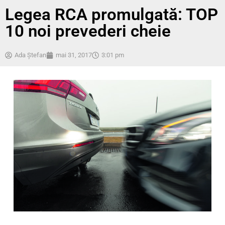
Legea RCA promulgată: TOP
10 noi prevederi cheie
Ada Ştefan
mai 31, 2017
3:01 pm