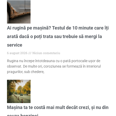
Ai rugină pe mașină? Testul de 10 minute care îți
arată dacă o poți trata sau trebuie să mergi la
service
6 august 2026
Niciun comentariu
Rugina nu începe întotdeauna cu o pată portocalie ușor de
observat. De multe ori, coroziunea se formează în interiorul
pragurilor, sub chedere,
Mașina ta te costă mai mult decât crezi, și nu din
cauza benzinei