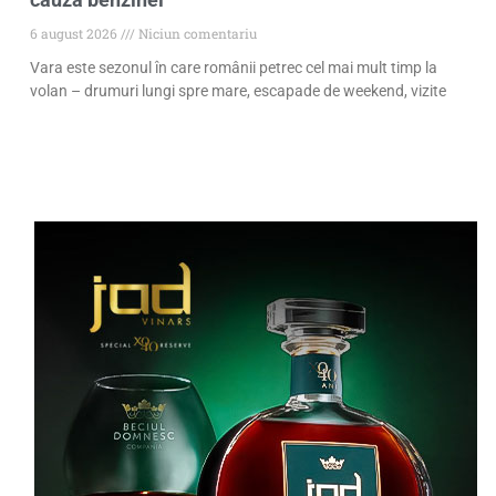
6 august 2026
Niciun comentariu
Vara este sezonul în care românii petrec cel mai mult timp la
volan – drumuri lungi spre mare, escapade de weekend, vizite