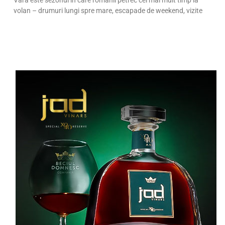
Vara este sezonul în care românii petrec cel mai mult timp la
volan – drumuri lungi spre mare, escapade de weekend, vizite