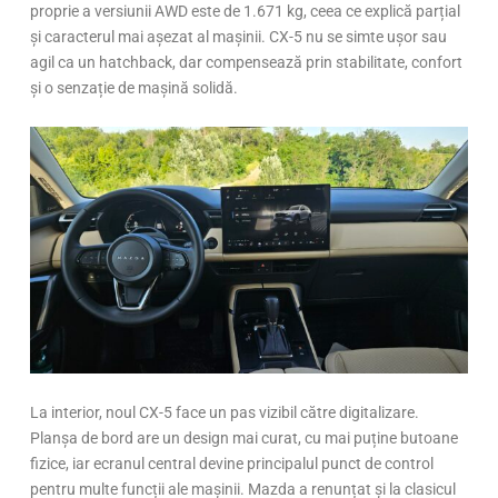
proprie a versiunii AWD este de 1.671 kg, ceea ce explică parțial
și caracterul mai așezat al mașinii. CX-5 nu se simte ușor sau
agil ca un hatchback, dar compensează prin stabilitate, confort
și o senzație de mașină solidă.
La interior, noul CX-5 face un pas vizibil către digitalizare.
Planșa de bord are un design mai curat, cu mai puține butoane
fizice, iar ecranul central devine principalul punct de control
pentru multe funcții ale mașinii. Mazda a renunțat și la clasicul