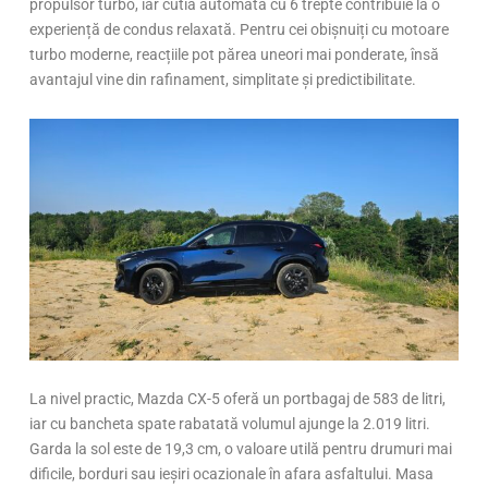
propulsor turbo, iar cutia automată cu 6 trepte contribuie la o
experiență de condus relaxată. Pentru cei obișnuiți cu motoare
turbo moderne, reacțiile pot părea uneori mai ponderate, însă
avantajul vine din rafinament, simplitate și predictibilitate.
La nivel practic, Mazda CX-5 oferă un portbagaj de 583 de litri,
iar cu bancheta spate rabatată volumul ajunge la 2.019 litri.
Garda la sol este de 19,3 cm, o valoare utilă pentru drumuri mai
dificile, borduri sau ieșiri ocazionale în afara asfaltului. Masa