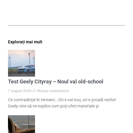
Explorați mai mult
Test Geely Cityray – Noul val old-school
7 august 2026
Niciun comentariu
Ce contradicție în termeni… Ori e val nou, ori e școală veche!
Geely vine să ne explice cum poți oferi materiale și