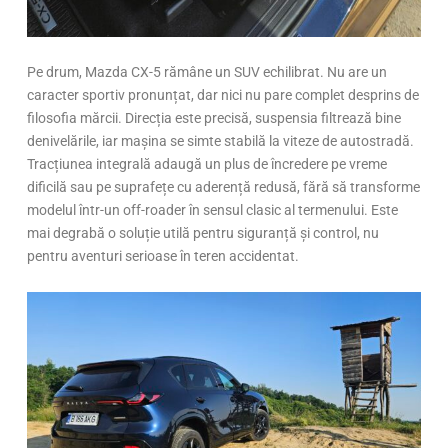
Pe drum, Mazda CX-5 rămâne un SUV echilibrat. Nu are un
caracter sportiv pronunțat, dar nici nu pare complet desprins de
filosofia mărcii. Direcția este precisă, suspensia filtrează bine
denivelările, iar mașina se simte stabilă la viteze de autostradă.
Tracțiunea integrală adaugă un plus de încredere pe vreme
dificilă sau pe suprafețe cu aderență redusă, fără să transforme
modelul într-un off-roader în sensul clasic al termenului. Este
mai degrabă o soluție utilă pentru siguranță și control, nu
pentru aventuri serioase în teren accidentat.