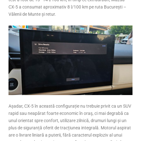
CX-5 a consumat aproximativ 8 l/100 km pe ruta București –
Vălenii de Munte și retur.
Așadar, CX-5 în această configurație nu trebuie privit ca un SUV
rapid sau neapărat foarte economic în oraș, ci mai degrabă ca
unul orientat spre confort, utilizare zilnică, drumuri lungi și un
plus de siguranță oferit de tracțiunea integrală. Motorul aspirat
are o livrare liniară a puterii, fără caracterul exploziv al unui