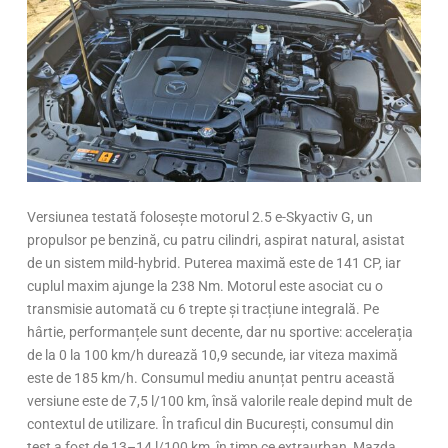
Versiunea testată folosește motorul 2.5 e-Skyactiv G, un
propulsor pe benzină, cu patru cilindri, aspirat natural, asistat
de un sistem mild-hybrid. Puterea maximă este de 141 CP, iar
cuplul maxim ajunge la 238 Nm. Motorul este asociat cu o
transmisie automată cu 6 trepte și tracțiune integrală. Pe
hârtie, performanțele sunt decente, dar nu sportive: accelerația
de la 0 la 100 km/h durează 10,9 secunde, iar viteza maximă
este de 185 km/h. Consumul mediu anunțat pentru această
versiune este de 7,5 l/100 km, însă valorile reale depind mult de
contextul de utilizare. În traficul din București, consumul din
test a fost de 13–14 l/100 km, în timp ce extraurban, Mazda