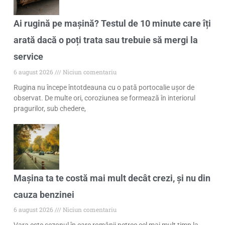
Ai rugină pe mașină? Testul de 10 minute care îți
arată dacă o poți trata sau trebuie să mergi la
service
6 august 2026
Niciun comentariu
Rugina nu începe întotdeauna cu o pată portocalie ușor de
observat. De multe ori, coroziunea se formează în interiorul
pragurilor, sub chedere,
Mașina ta te costă mai mult decât crezi, și nu din
cauza benzinei
6 august 2026
Niciun comentariu