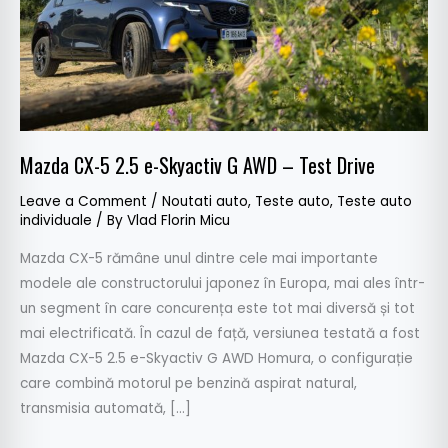
AWD
–
Test
Drive
Mazda CX-5 2.5 e-Skyactiv G AWD – Test Drive
Leave a Comment
/
Noutati auto
,
Teste auto
,
Teste auto
individuale
/ By
Vlad Florin Micu
Mazda CX-5 rămâne unul dintre cele mai importante
modele ale constructorului japonez în Europa, mai ales într-
un segment în care concurența este tot mai diversă și tot
mai electrificată. În cazul de față, versiunea testată a fost
Mazda CX-5 2.5 e-Skyactiv G AWD Homura, o configurație
care combină motorul pe benzină aspirat natural,
transmisia automată, […]