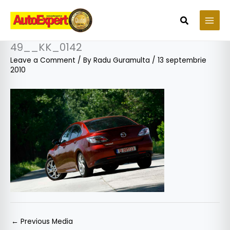
Skip
to
Search
content
49__KK_0142
Leave a Comment
/ By
Radu Guramulta
/
13 septembrie
2010
←
Previous Media