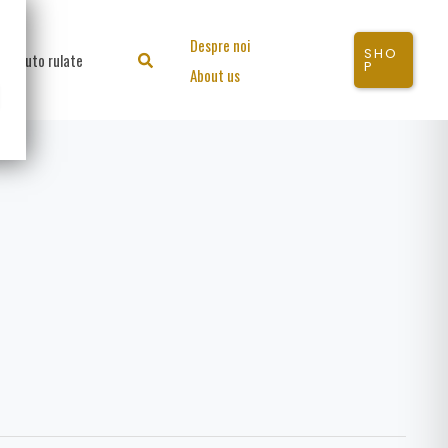
Despre noi
SHO
Auto rulate
Search
P
About us