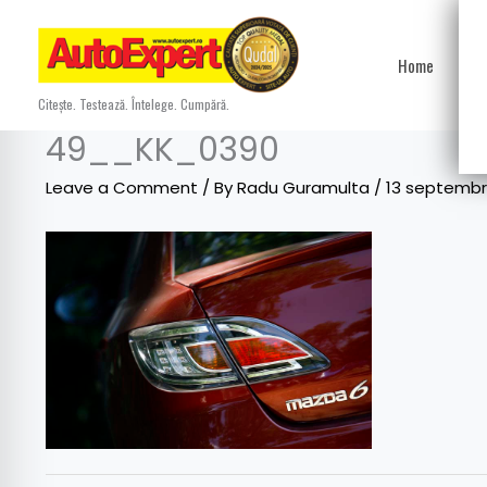
Skip
to
Home
Ști
content
Citește. Testează. Întelege. Cumpără.
49__KK_0390
Leave a Comment
/ By
Radu Guramulta
/
13 septembr