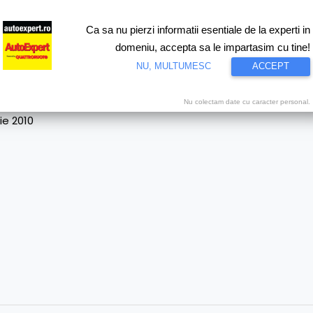
Ca sa nu pierzi informatii esentiale de la experti in
ri
Test drive
Eco
Motorsport
Proiecte speciale
Video
domeniu, accepta sa le impartasim cu tine!
NU, MULTUMESC
ACCEPT
Nu colectam date cu caracter personal.
ie 2010