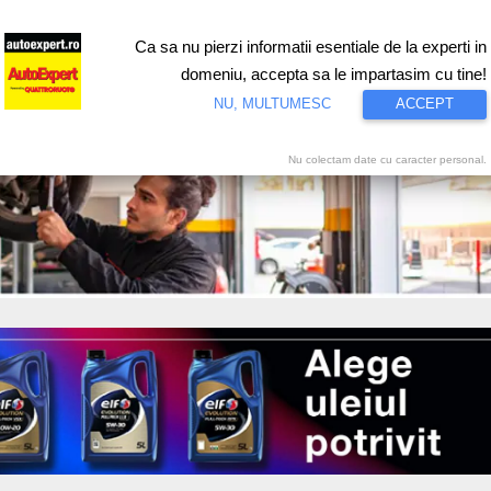
Ca sa nu pierzi informatii esentiale de la experti in
ri
Test drive
Eco
Motorsport
Proiecte speciale
Video
domeniu, accepta sa le impartasim cu tine!
NU, MULTUMESC
ACCEPT
Nu colectam date cu caracter personal.