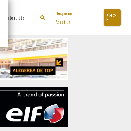
Despre noi
SHO
Auto rulate
Search
P
About us