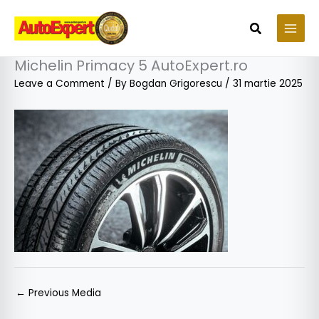
Skip
to
Search
content
Michelin Primacy 5 AutoExpert.ro
Leave a Comment
/ By
Bogdan Grigorescu
/
31 martie 2025
←
Previous Media