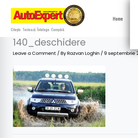
Skip
to
Home
Ști
content
Citește. Testează. Întelege. Cumpără.
140_deschidere
Leave a Comment
/ By
Razvan Loghin
/
9 septembrie 