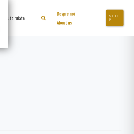
Despre noi
SHO
Auto rulate
Search
P
About us