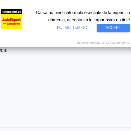
Ca sa nu pierzi informatii esentiale de la experti in
ri
Test drive
Eco
Motorsport
Proiecte speciale
Video
domeniu, accepta sa le impartasim cu tine!
NU, MULTUMESC
ACCEPT
Nu colectam date cu caracter personal.
2010