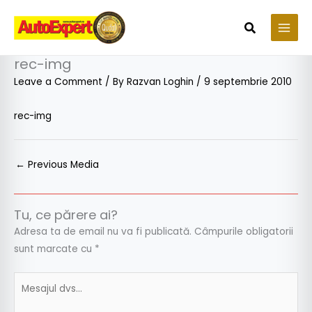
Skip
to
Search
content
rec-img
Leave a Comment
/ By
Razvan Loghin
/
9 septembrie 2010
rec-img
←
Previous Media
Tu, ce părere ai?
Adresa ta de email nu va fi publicată.
Câmpurile obligatorii
sunt marcate cu
*