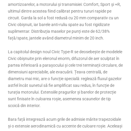
amortizoarelor, a motorului și transmisiei: Comfort, Sport și +R,
ultimul dintre acestea fiind calibrat pentru tururi rapide pe
circuit. Garda la sol a fost redusă cu 20 mm comparativ cu un
Civic obișnuit, iar barele anti-ruliu spate au fost rigidizate
suplimentar. Distribuția maselor pe punți este de 62/38%
față/spate, jantele având diametrul minim de 20 inch.
La capitolul design noul Civic Type-R se deosebește de modelele
Civic obișnuite prin eleronul enorm, difuzorul de aer sculptat în
partea inferioară a parașocului și cele trei terminații circulare, de
dimensiuni apreciabile, ale evacuării. Țeava centrală, de
diametru mai mic, are o funcție specială: reglează fluxul gazelor
astfel încât sunetul să fie amplificat sau redus, în funcție de
turația motorului. Extensiile pragurilor și barelor de protecție
sunt finisate în culoarea roșie, asemenea scaunelor de tip
scoică din interior.
Bara față integrează acum grile de admisie mărite trapezoidale
și o extensie aerodinamică cu accente de culoare roșie. Aceleași