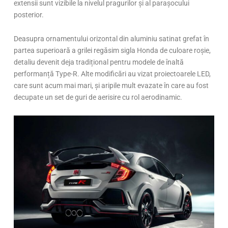
extensii sunt vizibile la nivelul pragurilor și al parașocului
posterior.
Deasupra ornamentului orizontal din aluminiu satinat grefat în
partea superioară a grilei regăsim sigla Honda de culoare roșie,
detaliu devenit deja tradițional pentru modele de înaltă
performanță Type-R. Alte modificări au vizat proiectoarele LED,
care sunt acum mai mari, și aripile mult evazate în care au fost
decupate un set de guri de aerisire cu rol aerodinamic.