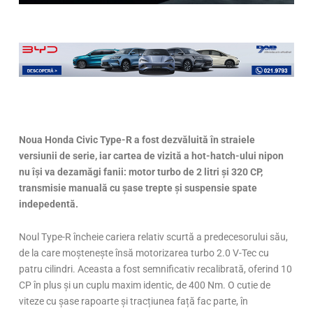
Noua Honda Civic Type-R a fost dezvăluită în straiele
versiunii de serie, iar cartea de vizită a hot-hatch-ului nipon
nu își va dezamăgi fanii: motor turbo de 2 litri și 320 CP,
transmisie manuală cu șase trepte și suspensie spate
indepedentă.
Noul Type-R încheie cariera relativ scurtă a predecesorului său,
de la care moștenește însă motorizarea turbo 2.0 V-Tec cu
patru cilindri. Aceasta a fost semnificativ recalibrată, oferind 10
CP în plus și un cuplu maxim identic, de 400 Nm. O cutie de
viteze cu șase rapoarte și tracțiunea față fac parte, în