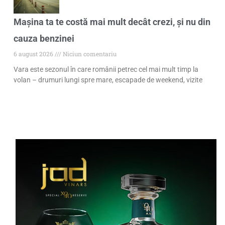
Mașina ta te costă mai mult decât crezi, și nu din
cauza benzinei
6 august 2026
Niciun comentariu
Vara este sezonul în care românii petrec cel mai mult timp la
volan – drumuri lungi spre mare, escapade de weekend, vizite