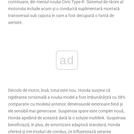
continuare, din meniul noului Civic Type-R. Sistemul de răcire al
motorului include acum și o conductă suplimentară montată
transversal sub capota în care a fost decupată o fantă de
aerisire.
ad
Dincolo de motor, însă, totul este nou. Honda susține că
rigiditatea torsională a noului model a fost îmbunătățită cu 38%
comparativ cu modelul anterior, dimensiunile exterioare fiind și
ele sensibil mai generoase. Suspensia spate este complet nouă,
Honda apelând de această dată la o soluție multilink. Suspensia
beneficiază, în plus, de amortizare adaptivă standard, Honda
oferind și trei moduri de condus, ce influențează setarea