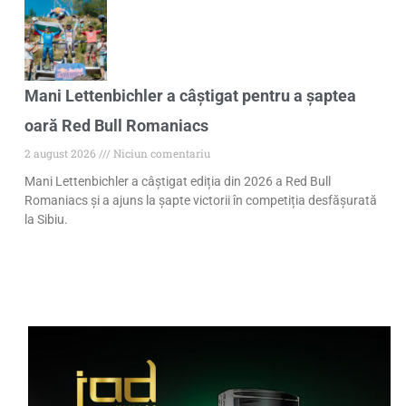
Mani Lettenbichler a câștigat pentru a șaptea
oară Red Bull Romaniacs
2 august 2026
Niciun comentariu
Mani Lettenbichler a câștigat ediția din 2026 a Red Bull
Romaniacs și a ajuns la șapte victorii în competiția desfășurată
la Sibiu.