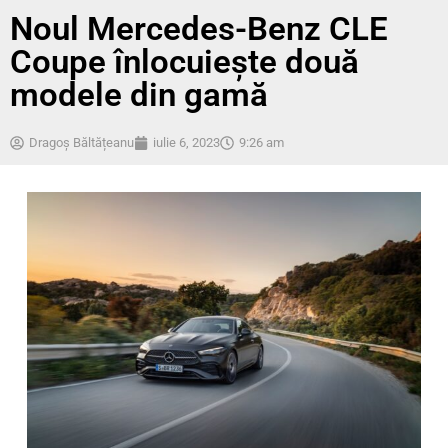
Noul Mercedes-Benz CLE
Coupe înlocuiește două
modele din gamă
Dragoș Băltățeanu
iulie 6, 2023
9:26 am