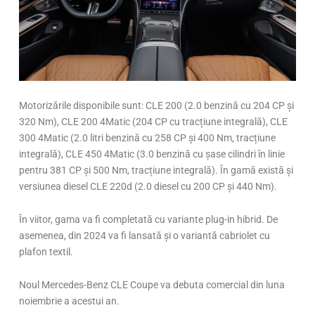
Motorizările disponibile sunt: CLE 200 (2.0 benzină cu 204 CP și
320 Nm), CLE 200 4Matic (204 CP cu tracțiune integrală), CLE
300 4Matic (2.0 litri benzină cu 258 CP și 400 Nm, tracțiune
integrală), CLE 450 4Matic (3.0 benzină cu șase cilindri în linie
pentru 381 CP și 500 Nm, tracțiune integrală). În gamă există și
versiunea diesel CLE 220d (2.0 diesel cu 200 CP și 440 Nm).
În viitor, gama va fi completată cu variante plug-in hibrid. De
asemenea, din 2024 va fi lansată și o variantă cabriolet cu
plafon textil.
Noul Mercedes-Benz CLE Coupe va debuta comercial din luna
noiembrie a acestui an.