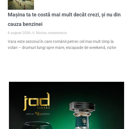
Mașina ta te costă mai mult decât crezi, și nu din
cauza benzinei
6 august 2026
Niciun comentariu
Vara este sezonul în care românii petrec cel mai mult timp la
volan – drumuri lungi spre mare, escapade de weekend, vizite