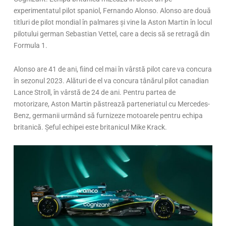
experimentatul pilot spaniol, Fernando Alonso. Alonso are două
titluri de pilot mondial în palmares și vine la Aston Martin în locul
pilotului german Sebastian Vettel, care a decis să se retragă din
Formula 1.
Alonso are 41 de ani, fiind cel mai în vârstă pilot care va concura
în sezonul 2023. Alături de el va concura tânărul pilot canadian
Lance Stroll, în vârstă de 24 de ani. Pentru partea de
motorizare, Aston Martin păstrează parteneriatul cu Mercedes-
Benz, germanii urmând să furnizeze motoarele pentru echipa
britanică. Șeful echipei este britanicul Mike Krack.