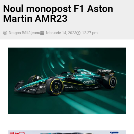
Noul monopost F1 Aston
Martin AMR23
Dragoș Băltățeanu
februarie 14, 2023
12:27 pm