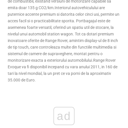
de combustibil, existand versiuni de motorizare capabile sa
emita doar 135 g CO2/km.Interiorul autovehiculului are
puternice accente premium si datorita celor cinci usi, permite un
acces facil si o practicabilitate sporita. Portbagajul este de
asemenea foarte versatil, oferind un spatiu util de stocare, la
nivelul unui automobil station wagon. Tot ca dotari premium
inovatoare oferite de Range Rover, amintim display-ul de 8 inch
de tip touch, care controleaza multe din functiile multimedia si
sistemul de camere de supraveghere, montat pentru o
monitorizare exacta a exteriorului automobilului.Range Rover
Evoque va fi disponibil incepand cu vara anului 2011, in 160 de
tari la nivel mondial, la un pret ce va porni de la aproximativ
35.000 de Euro.
ad