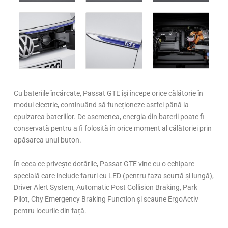
Cu bateriile încărcate, Passat GTE își începe orice călătorie în
modul electric, continuând să funcționeze astfel până la
epuizarea bateriilor. De asemenea, energia din baterii poate fi
conservată pentru a fi folosită în orice moment al călătoriei prin
apăsarea unui buton.
În ceea ce privește dotările, Passat GTE vine cu o echipare
specială care include faruri cu LED (pentru faza scurtă și lungă),
Driver Alert System, Automatic Post Collision Braking, Park
Pilot, City Emergency Braking Function și scaune ErgoActiv
pentru locurile din față.