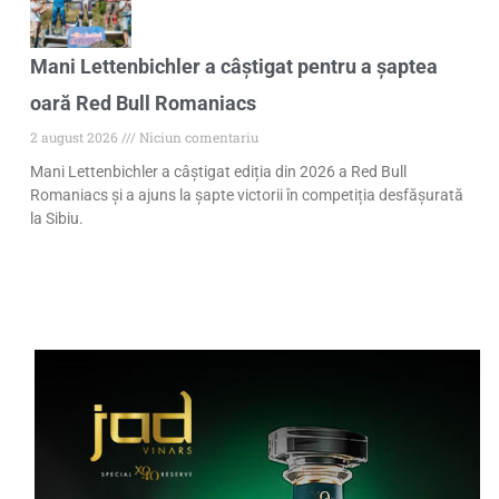
Mani Lettenbichler a câștigat pentru a șaptea
oară Red Bull Romaniacs
2 august 2026
Niciun comentariu
Mani Lettenbichler a câștigat ediția din 2026 a Red Bull
Romaniacs și a ajuns la șapte victorii în competiția desfășurată
la Sibiu.