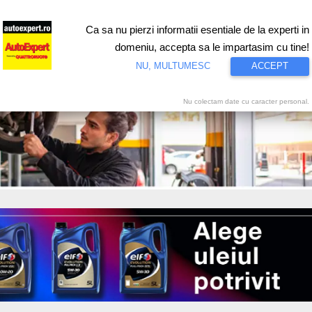
Ca sa nu pierzi informatii esentiale de la experti in
ri
Test drive
Eco
Motorsport
Proiecte speciale
Video
domeniu, accepta sa le impartasim cu tine!
NU, MULTUMESC
ACCEPT
Nu colectam date cu caracter personal.