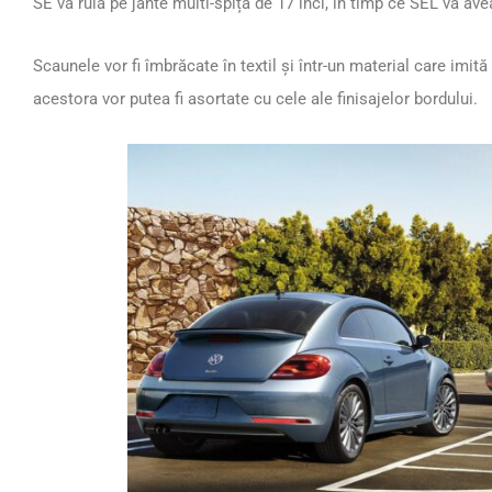
SE va rula pe jante multi-spiță de 17 inci, în timp ce SEL va avea
Scaunele vor fi îmbrăcate în textil și într-un material care imită 
acestora vor putea fi asortate cu cele ale finisajelor bordului.