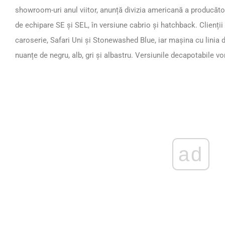
showroom-uri anul viitor, anunță divizia americană a producătorul
de echipare SE și SEL, în versiune cabrio și hatchback. Clienții
caroserie, Safari Uni și Stonewashed Blue, iar mașina cu linia 
nuanțe de negru, alb, gri și albastru. Versiunile decapotabile v
ad