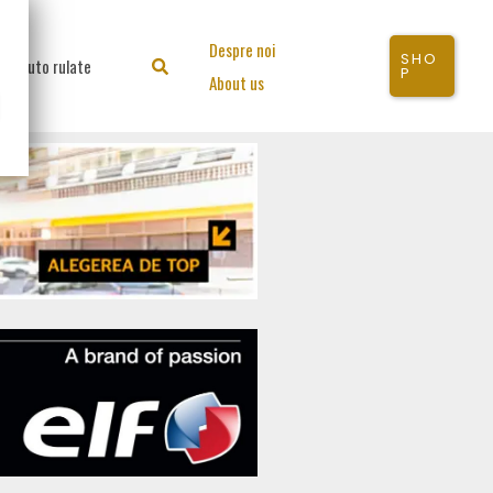
Despre noi
SHO
Auto rulate
Search
P
About us