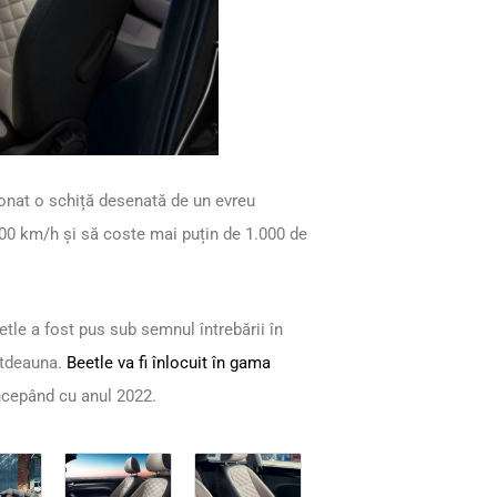
ționat o schiță desenată de un evreu
100 km/h și să coste mai puțin de 1.000 de
eetle a fost pus sub semnul întrebării în
totdeauna.
Beetle va fi înlocuit în gama
începând cu anul 2022.