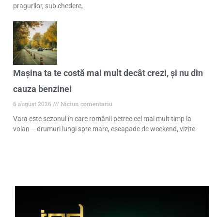
pragurilor, sub chedere,
Mașina ta te costă mai mult decât crezi, și nu din
cauza benzinei
6 august 2026
Niciun comentariu
Vara este sezonul în care românii petrec cel mai mult timp la
volan – drumuri lungi spre mare, escapade de weekend, vizite