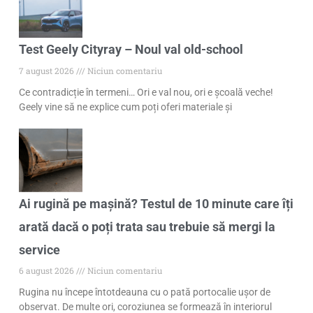
Test Geely Cityray – Noul val old-school
7 august 2026
Niciun comentariu
Ce contradicție în termeni… Ori e val nou, ori e școală veche!
Geely vine să ne explice cum poți oferi materiale și
Ai rugină pe mașină? Testul de 10 minute care îți
arată dacă o poți trata sau trebuie să mergi la
service
6 august 2026
Niciun comentariu
Rugina nu începe întotdeauna cu o pată portocalie ușor de
observat. De multe ori, coroziunea se formează în interiorul