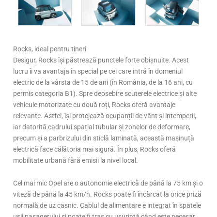
Rocks, ideal pentru tineri
Desigur, Rocks își păstrează punctele forte obișnuite. Acest
lucru îi va avantaja în special pe cei care intră în domeniul
electric de la vârsta de 15 de ani (în România, de la 16 ani, cu
permis categoria B1). Spre deosebire scuterele electrice și alte
vehicule motorizate cu două roți, Rocks oferă avantaje
relevante. Astfel, își protejează ocupanții de vânt și intemperii,
iar datorită cadrului spațial tubular și zonelor de deformare,
precum și a parbrizului din sticlă laminată, această mașinuță
electrică face călătoria mai sigură. În plus, Rocks oferă
mobilitate urbană fără emisii la nivel local.
Cel mai mic Opel are o autonomie electrică de până la 75 km și o
viteză de până la 45 km/h. Rocks poate fi încărcat la orice priză
normală de uz casnic. Cablul de alimentare e integrat în spatele
ușii pasagerului și poate fi tras cu ușurință când este necesar.