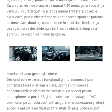
Cu un diametru de bracare de numai 7,20 metri, șoferii pot dirija
vehiculul scurt de 2,41 m și lat de numai 1,39 (fără oglinzile
exterioare) prin curbe strânse sau pot accesa spații de parcare
strâmte. Cele două uși sunt identice, în stilul tipic Rocks. Ușa
pasagerului se deschide spre față, ca de obicei, în timp ce a
șoferului se deschide în direcție opusă.
Interior adaptat generației tinere
Designul este extrem de funcțional și impresionează prin
comenzile facile și afișajele clare, ușor de citit, care se
concentrează pe elementele esențiale. Un suport pentru
smartphone cu port USB și conectivitate prin adaptor DAT,
poziționat pe consola centrală, asigură interconectarea și oferă
acces la aplicația myOpel, printre altele. În plus, șoferii își pot