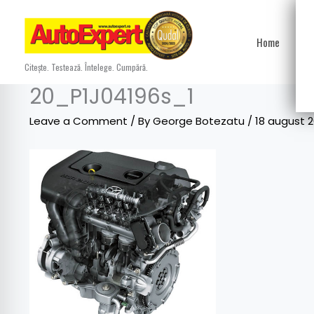
Skip
to
Home
Ști
content
Citește. Testează. Întelege. Cumpără.
20_P1J04196s_1
Leave a Comment
/ By
George Botezatu
/
18 august 2