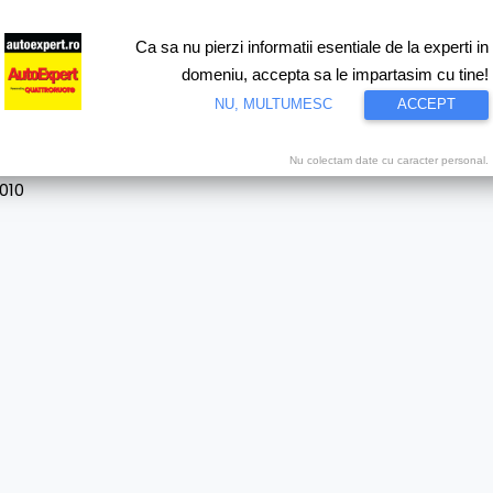
Ca sa nu pierzi informatii esentiale de la experti in
ri
Test drive
Eco
Motorsport
Proiecte speciale
Video
domeniu, accepta sa le impartasim cu tine!
NU, MULTUMESC
ACCEPT
Nu colectam date cu caracter personal.
010