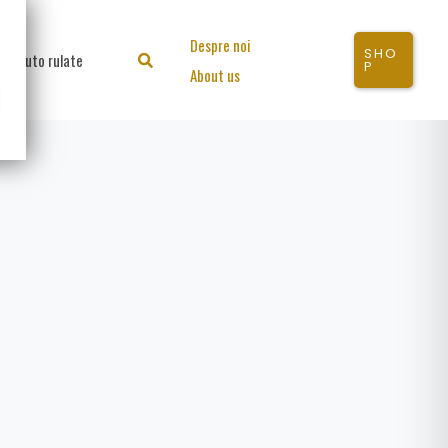
Despre noi
SHO
Auto rulate
Search
P
About us