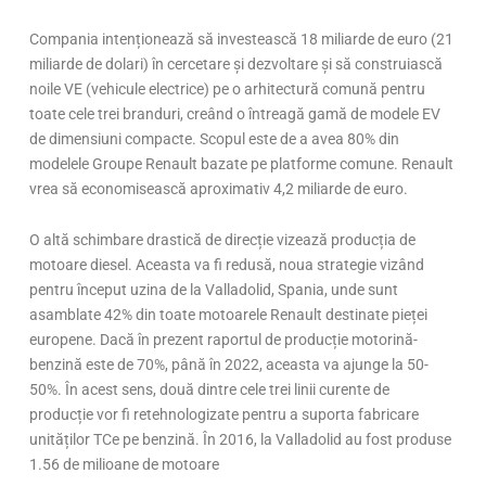
Compania intenționează să investească 18 miliarde de euro (21
miliarde de dolari) în cercetare și dezvoltare și să construiască
noile VE (vehicule electrice) pe o arhitectură comună pentru
toate cele trei branduri, creând o întreagă gamă de modele EV
de dimensiuni compacte. Scopul este de a avea 80% din
modelele Groupe Renault bazate pe platforme comune. Renault
vrea să economisească aproximativ 4,2 miliarde de euro.
O altă schimbare drastică de direcție vizează producția de
motoare diesel. Aceasta va fi redusă, noua strategie vizând
pentru început uzina de la Valladolid, Spania, unde sunt
asamblate 42% din toate motoarele Renault destinate pieței
europene. Dacă în prezent raportul de producție motorină-
benzină este de 70%, până în 2022, aceasta va ajunge la 50-
50%. În acest sens, două dintre cele trei linii curente de
producție vor fi retehnologizate pentru a suporta fabricare
unităților TCe pe benzină. În 2016, la Valladolid au fost produse
1.56 de milioane de motoare