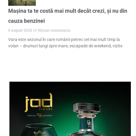
Mașina ta te costă mai mult decât crezi, și nu din
cauza benzinei
6 august 2026
Niciun comentariu
Vara este sezonul în care românii petrec cel mai mult timp la
volan – drumuri lungi spre mare, escapade de weekend, vizite