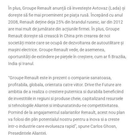
În plus, Groupe Renault anunță că investește Avtovaz (Lada) și
dorește să fie mai proeminent pe piața rusă. Începând cu anul
2008, Renault deține deja 25% din brandul rusesc, iar din 2012
are mai mult de jumătate din acțiunile firmei. În plus, Groupe
Renault dorește să crească în China prin crearea de noi
societăți mixte care se ocupă de dezvoltarea de autoutilitare și
mașini electrice. Groupe Renault vede, de asemenea,
oportunități de extindere pe piețele în creștere, cum ar fi Brazilia,
India și Iranul.
“Groupe Renault este in prezent o companie sanatoasa,
profitabila, globala, orientata catre viitor. Drive the Future are
ambitia de a realiza o crestere puternica si durabila beneficiind
de investitiile in regiuni si produse cheie, capitalizand resursele
si tehnologiile Aliantei si imbunatatindu-ne competitivitatea.
Pornind de la angajamentul salariatilor Renault, acest nou plan
va folosi din plin potentialul nostru pentru a inova si a creste
intr-o industrie care evolueaza rapid”, spune Carlos Ghosn,
Președintele Alianței.