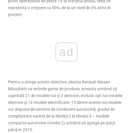
profit operațional de peste 7% la sfârșitul anului, ceea ce
reprezintă o creștere cu 50%, de la un nivel de 5% atins în
prezent.
ad
Pentru a atinge aceste obiective, alianța Renault-Nissan-
Mitsubishi va extinde gama de produse, aceasta urmând să
cuprindă 21 de modele noi și 3 derivate, inclusiv opt noi modele
electrice și 12 modele electrificate. 15 dintre aceste noi modele
vor dispune de sisteme de conducere autonomă, gradul de
complexitate variind de la Nivelul 2 la Nivelul 4 – modele
compacte autonome (nivelul 2) urmând să ajungă pe piață
până în 2019.